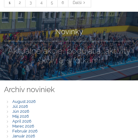
1
2
3
4
5
6
Ďalší
Novinky
Aktuálne akcie, podujatia, aktivity
školy aj s fotkami
Archív noviniek
August 2026
Júl 2026
Jún 2026
Máj 2026
Apríl 2026
Marec 2026
Február 2026
Január 2026