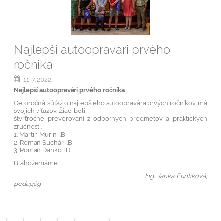
Najlepší autoopravári prvého
ročníka
11. 7. 2022
Najlepší autoopravári prvého ročníka
Celoročná súťaž o najlepšieho autoopravára prvých ročníkov má
svojich víťazov. Žiaci boli
štvrťročne preverovaní z odborných predmetov a praktických
zručností.
1. Martin Murín I.B
2. Roman Suchár I.B
3. Roman Danko I.D
Blahožemáme
Ing. Janka Funtíková,
pedagóg