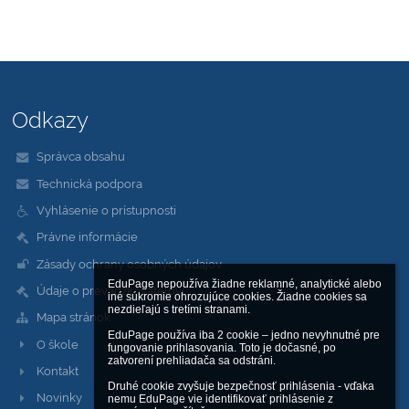
Odkazy
Správca obsahu
Technická podpora
Vyhlásenie o prístupnosti
Právne informácie
Zásady ochrany osobných údajov
EduPage nepoužíva žiadne reklamné, analytické alebo 
Údaje o prevádzkovateľovi
iné súkromie ohrozujúce cookies. Žiadne cookies sa 
nezdieľajú s tretími stranami.

Mapa stránok
EduPage používa iba 2 cookie – jedno nevyhnutné pre 
O škole
fungovanie prihlasovania. Toto je dočasné, po 
zatvorení prehliadača sa odstráni.

Kontakt
Druhé cookie zvyšuje bezpečnosť prihlásenia - vďaka 
Novinky
nemu EduPage vie identifikovať prihlásenie z 