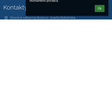
neznámeho počítača.
Kontakty
Ok
Stredná odborná škola sv. Jozefa Robotníka
sos@sjoroza.sk
web@sjoroza.sk
škola:
+421 911 344 848
dielne, servis:
+421 948 007 519
Saleziánska 18, Žilina 010 01
01001 Žilina
Slovakia
kariera@sjoroza.sk
Adresy sú tvorené na tomto princípe:
meno.priezvisko@sjoroza.sk
00652512
2020639159
653007