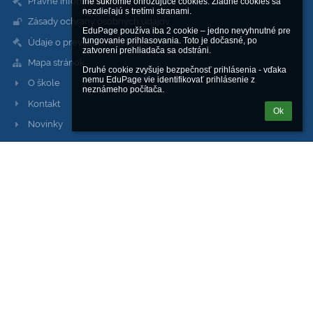
Právne informácie
iné súkromie ohrozujúce cookies. Žiadne cookies sa 
nezdieľajú s tretími stranami.

Zásady ochrany osobných údajov
EduPage používa iba 2 cookie – jedno nevyhnutné pre 
fungovanie prihlasovania. Toto je dočasné, po 
Údaje o prevádzkovateľovi
zatvorení prehliadača sa odstráni.

Mapa stránok
Druhé cookie zvyšuje bezpečnosť prihlásenia - vďaka 
nemu EduPage vie identifikovať prihlásenie z 
O škole
neznámeho počítača.
Kontakt
Ok
Novinky
Kontakty
Stredná odborná škola sv. Jozefa Robotníka
sos@sjoroza.sk
web@sjoroza.sk
škola:
+421 911 344 848
dielne, servis:
+421 948 007 519
Saleziánska 18, Žilina 010 01