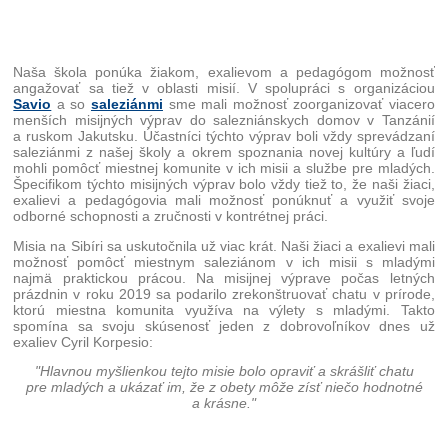
Naša škola ponúka žiakom, exalievom a pedagógom možnosť
angažovať sa tiež v oblasti misií. V spolupráci s organizáciou
Savio
a so
saleziánmi
sme mali možnosť zoorganizovať viacero
menších misijných výprav do salezniánskych domov v Tanzánií
a ruskom Jakutsku. Účastníci týchto výprav boli vždy sprevádzaní
saleziánmi z našej školy a okrem spoznania novej kultúry a ľudí
mohli pomôcť miestnej komunite v ich misii a službe pre mladých.
Špecifikom týchto misijných výprav bolo vždy tiež to, že naši žiaci,
exalievi a pedagógovia mali možnosť ponúknuť a využiť svoje
odborné schopnosti a zručnosti v kontrétnej práci.
Misia na Sibíri sa uskutočnila už viac krát. Naši žiaci a exalievi mali
možnosť pomôcť miestnym saleziánom v ich misii s mladými
najmä praktickou prácou. Na misijnej výprave počas letných
prázdnin v roku 2019 sa podarilo zrekonštruovať chatu v prírode,
ktorú miestna komunita využíva na výlety s mladými. Takto
spomína sa svoju skúsenosť jeden z dobrovoľníkov dnes už
exaliev Cyril Korpesio:
"Hlavnou myšlienkou tejto misie bolo opraviť a skrášliť chatu
pre mladých a ukázať im, že z obety môže zísť niečo hodnotné
a krásne."