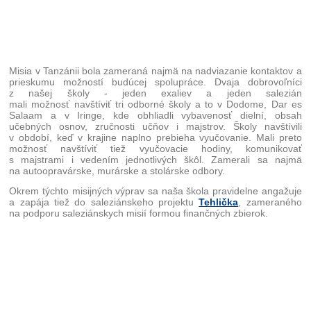
Misia v Tanzánii bola zameraná najmä na nadviazanie kontaktov a
prieskumu možností budúcej spolupráce. Dvaja dobrovoľníci
z našej školy - jeden exaliev a jeden salezián
mali možnosť navštíviť tri odborné školy a to v Dodome, Dar es
Salaam a v Iringe, kde obhliadli vybavenosť dielní, obsah
učebných osnov, zručnosti učňov i majstrov. Školy navštívili
v období, keď v krajine naplno prebieha vyučovanie. Mali preto
možnosť navštíviť tiež vyučovacie hodiny, komunikovať
s majstrami i vedením jednotlivých škôl. Zamerali sa najmä
na autoopravárske, murárske a stolárske odbory.
Okrem týchto misijných výprav sa naša škola pravidelne angažuje
a zapája tiež do saleziánskeho projektu
Tehlička
, zameraného
na podporu saleziánskych misií formou finančných zbierok.