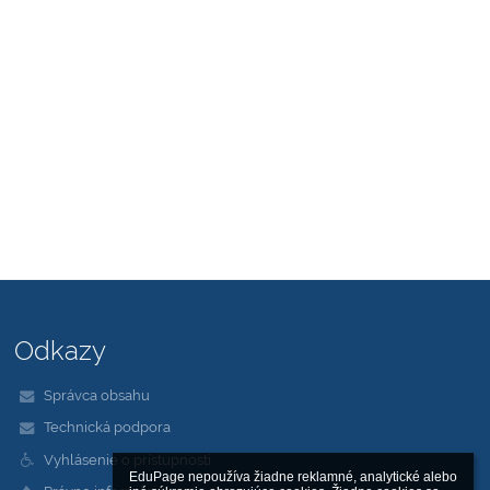
Odkazy
Správca obsahu
Technická podpora
Vyhlásenie o prístupnosti
EduPage nepoužíva žiadne reklamné, analytické alebo 