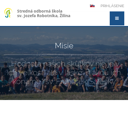
PRIHLÁSENIE
Stredná odborná škola
sv. Jozefa Robotníka, Žilina
Misie
„Hodnota našich skutkov nie je v
ich veľkosti ale v láske, s akou ich
konáme.“ sv. František Saleský