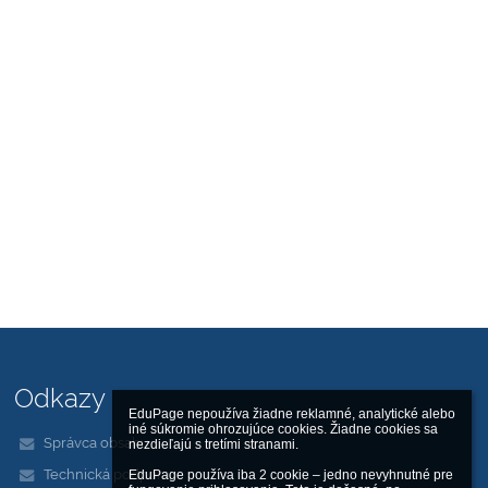
Odkazy
EduPage nepoužíva žiadne reklamné, analytické alebo 
iné súkromie ohrozujúce cookies. Žiadne cookies sa 
Správca obsahu
nezdieľajú s tretími stranami.

Technická podpora
EduPage používa iba 2 cookie – jedno nevyhnutné pre 