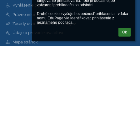
fungovanie prihlasovania. Toto je dočasné, po 
Vyhlásenie o prístupnosti
zatvorení prehliadača sa odstráni.

Druhé cookie zvyšuje bezpečnosť prihlásenia - vďaka 
Právne informácie
nemu EduPage vie identifikovať prihlásenie z 
neznámeho počítača.
Zásady ochrany osobných údajov
Ok
Údaje o prevádzkovateľovi
Mapa stránok
O škole
Kontakt
Novinky
Kontakty
Stredná odborná škola sv. Jozefa Robotníka
sos@sjoroza.sk
web@sjoroza.sk
škola:
+421 911 344 848
dielne, servis: