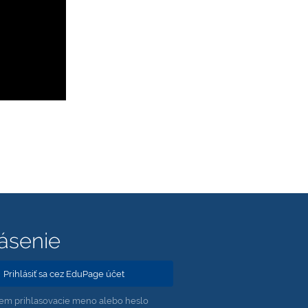
lásenie
Prihlásiť sa cez EduPage účet
em prihlasovacie meno alebo heslo