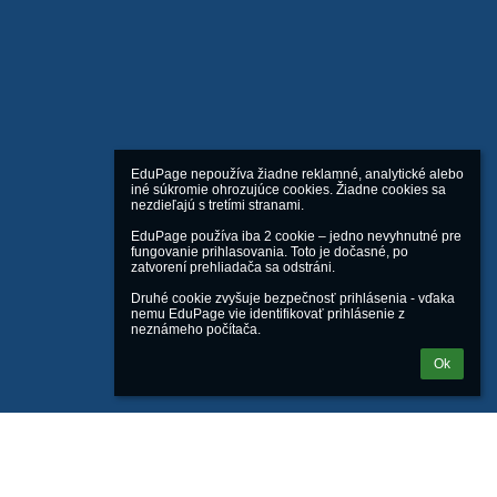
EduPage nepoužíva žiadne reklamné, analytické alebo 
iné súkromie ohrozujúce cookies. Žiadne cookies sa 
nezdieľajú s tretími stranami.

EduPage používa iba 2 cookie – jedno nevyhnutné pre 
fungovanie prihlasovania. Toto je dočasné, po 
zatvorení prehliadača sa odstráni.

Druhé cookie zvyšuje bezpečnosť prihlásenia - vďaka 
nemu EduPage vie identifikovať prihlásenie z 
neznámeho počítača.
Ok