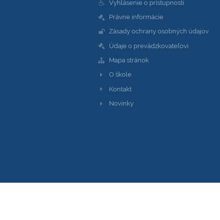
Vyhlásenie o prístupnosti
Právne informácie
Zásady ochrany osobných údajov
Údaje o prevádzkovateľovi
Mapa stránok
O škole
Kontakt
Novinky