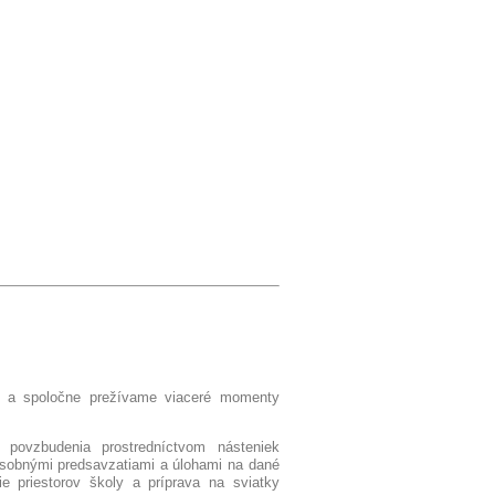
bí a spoločne prežívame viaceré momenty
ovzbudenia prostredníctvom násteniek
osobnými predsavzatiami a úlohami na dané
ie priestorov školy a príprava na sviatky