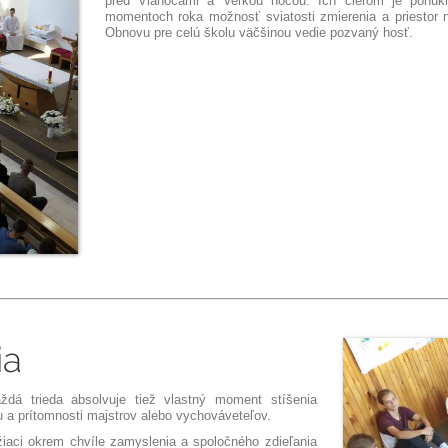
pred Vianocami a Veľkou nocou. Ich cieľom je ponúk
momentoch roka možnosť sviatosti zmierenia a priestor 
Obnovu pre celú školu väčšinou vedie pozvaný hosť.
ia
dá trieda absolvuje tiež vlastný moment
stíšenia
 a prítomnosti majstrov alebo vychováveteľov.
 žiaci okrem chvíle zamyslenia a spoločného zdieľania