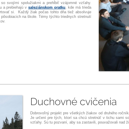
 so svojími spolužiakmi a prehĺbiť vzájomné vzťahy.
ou a prebiehajú v
saleziánskom oratku
, kde má trieda
rtovať si. Každý žiak počas tohto dňa tiež absolvuje
pôsobiacich na škole. Témy týchto triednych stretnutí
kov.
Duchovné cvičenia
Dobrovoľný projekt pre všetkých žiakov od druhého ročníka.
Je určení pre tých, ktorí sa chcú stretnúť v tichu sami s
vzťahy. Sú tu pozvaní, aby sa zastavili, pouvažovali nad ži