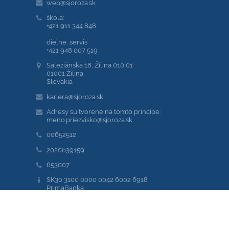
web@sjoroza.sk
škola:
+421 911 344 848
dielne, servis:
+421 948 007 519
Saleziánska 18, Žilina 010 01
01001 Žilina
Slovakia
kariera@sjoroza.sk
Adresy sú tvorené na tomto princípe:
meno.priezvisko@sjoroza.sk
00652512
2020639159
653007
SK30 3100 0000 0042 6002 6918
PrimaBanka