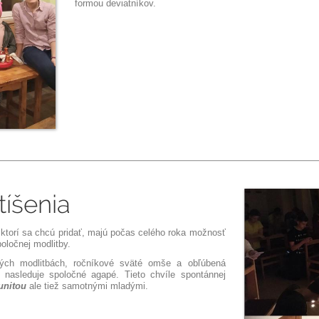
formou deviatníkov.
tíšenia
ní, ktorí sa chcú pridať, majú počas celého roka možnosť
oločnej modlitby.
ných modlitbách, ročníkové sväté omše a obľúbená
 nasleduje spoločné agapé. Tieto chvíle spontánnej
unitou
ale tiež samotnými mladými.