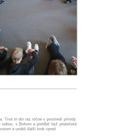
 Trvá tri dni raz ročne v prostredí prírody.
o sebou, s Bohom a prehĺbiť tiež priateľské
votom a urobili ďalší krok vpred.