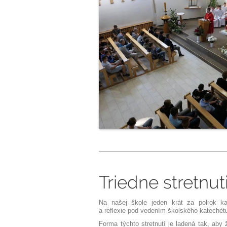
Triedne stretnut
Na našej škole
jeden krát za polrok
kaž
a reflexie
pod vedením školského katechétu
Forma týchto stretnutí je ladená tak, aby