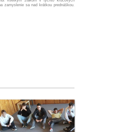
núť všetkym žiakom v týchto kľúčových
na zamyslenie sa nad krátkou prednáškou.