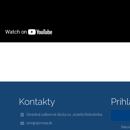
Kontakty
Prih
Stredná odborná škola sv. Jozefa Robotníka
sos@sjoroza.sk
Nevi