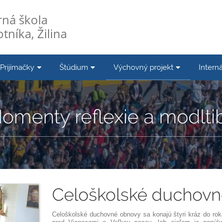
ná škola
tníka, Žilina
Prijímačky
Štúdium
Výchovný projekt
Interná
omenty reflexie a modlti
Celoškolské duchov
Celoškolské duchovné obnovy sa konajú štyri kráz do rok