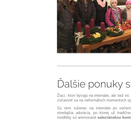
Ďalšie ponuky s
Žiaci, ktorí bývajú na internáte, ale tiež i
zúčastniť sa na neformálnch momentoch sp
Sú nimi ruženec na internáte po večer
stredajšia
adorácia, po ktorej už tradične
modlitby sú animované
saleziánskou kom