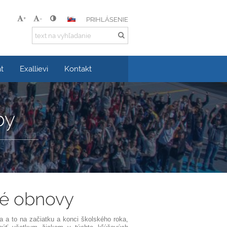
+
-
PRIHLÁSENIE
t
Exallievi
Kontakt
by
né obnovy
a a to na začiatku a konci školského roka,