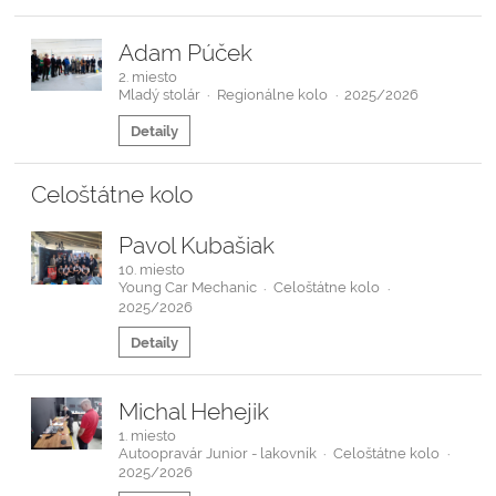
Adam Púček
2. miesto
Mladý stolár
Regionálne kolo
2025/2026
·
·
Detaily
Celoštátne kolo
Pavol Kubašiak
10. miesto
Young Car Mechanic
Celoštátne kolo
·
·
2025/2026
Detaily
Michal Hehejik
1. miesto
Autoopravár Junior - lakovník
Celoštátne kolo
·
·
2025/2026