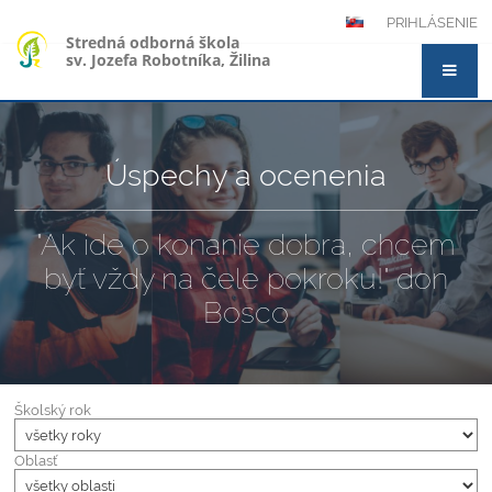
PRIHLÁSENIE
Stredná odborná škola
sv. Jozefa Robotníka, Žilina
Úspechy a ocenenia
"Ak ide o konanie dobra, chcem
byť vždy na čele pokroku!" don
Bosco
Školský rok
Oblasť