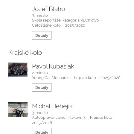
Jozef Blaho
3. miesto
Škola reportáže, kategória REČníctvo
·
Celoštátne kolo
2025/2026
·
Detaily
Krajské kolo
Pavol Kubašiak
2. miesto
Young Car Mechanic
Krajské kolo
2025/2026
·
·
Detaily
Michal Hehejik
3. miesto
Autoopravár Junior - lakovník
Krajské kolo
·
·
2025/2026
Detaily