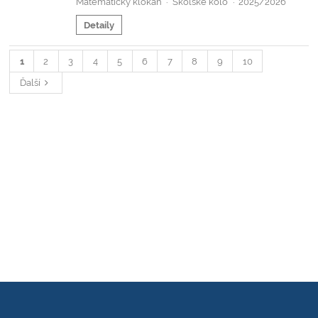
Matematický klokan
Školské kolo
2025/2026
·
·
Detaily
1
2
3
4
5
6
7
8
9
10
Ďalší