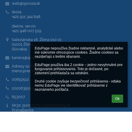
web@sjoroza.sk
škola:
+421 911 344 848
dielne, servis:
+421 948 007 519
Saleziánska 18, Žilina 010 01
01001 Žilina
EduPage nepoužíva žiadne reklamné, analytické alebo 
Slovakia
iné súkromie ohrozujúce cookies. Žiadne cookies sa 
nezdieľajú s tretími stranami.

kariera@sjoroza.sk
EduPage používa iba 2 cookie – jedno nevyhnutné pre 
Adresy sú tvorené na tomto princípe:
fungovanie prihlasovania. Toto je dočasné, po 
meno.priezvisko@sjoroza.sk
zatvorení prehliadača sa odstráni.

00652512
Druhé cookie zvyšuje bezpečnosť prihlásenia - vďaka 
nemu EduPage vie identifikovať prihlásenie z 
2020639159
neznámeho počítača.
653007
Ok
SK30 3100 0000 0042 6002 6918
PrimaBanka
Prihlásenie