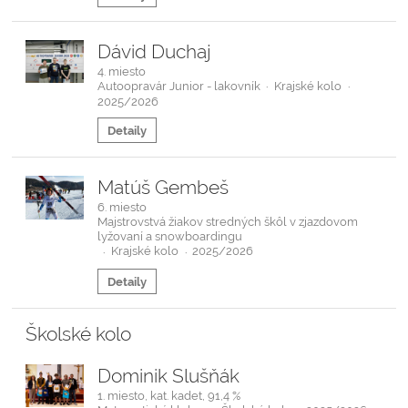
Dávid Duchaj
4. miesto
Autoopravár Junior - lakovník
Krajské kolo
·
·
2025/2026
Detaily
Matúš Gembeš
6. miesto
Majstrovstvá žiakov stredných škôl v zjazdovom
lyžovaní a snowboardingu
Krajské kolo
2025/2026
·
·
Detaily
Školské kolo
Dominik Slušňák
1. miesto, kat. kadet, 91,4 %