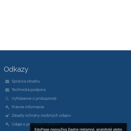
Odkazy
Správca obsahu
Technická podpora
Vyhlásenie o prístupnosti
Právne informácie
Zásady ochrany osobných údajov
Údaje o prevádzkovateľovi
EduPage nepoužíva žiadne reklamné, analytické alebo 