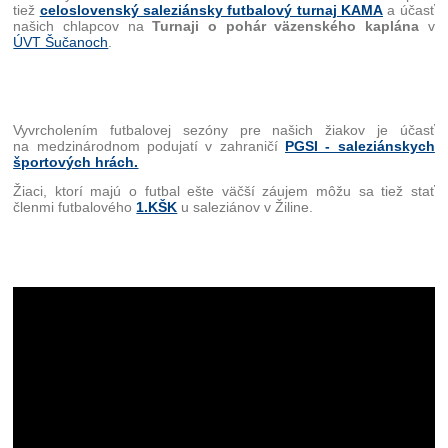
tiež
celoslovenský saleziánsky futbalový turnaj KAMA
a účasť
našich chlapcov na
Turnaji o pohár väzenského kaplána
v
ÚVT Šučanoch
.
Vyvrcholením futbalovej sezóny pre našich žiakov je účasť
na medzinárodnom podujatí v zahraničí
PGSI
- saleziánskych
športových hrách.
Žiaci, ktorí majú o futbal ešte väčší záujem môžu sa tiež stať
členmi futbalového
1.KŠK
u saleziánov v Žiline.