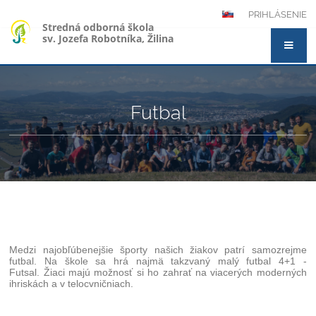
PRIHLÁSENIE
Stredná odborná škola
sv. Jozefa Robotníka, Žilina
Futbal
Medzi najobľúbenejšie športy našich žiakov patrí samozrejme
futbal. Na škole sa hrá najmä takzvaný malý futbal 4+1 -
Futsal. Žiaci majú možnosť si ho zahrať na viacerých moderných
ihriskách a v telocvničniach.