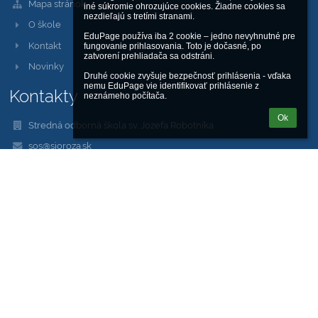
Mapa stránok
iné súkromie ohrozujúce cookies. Žiadne cookies sa 
nezdieľajú s tretími stranami.

O škole
EduPage používa iba 2 cookie – jedno nevyhnutné pre 
Kontakt
fungovanie prihlasovania. Toto je dočasné, po 
zatvorení prehliadača sa odstráni.

Novinky
Druhé cookie zvyšuje bezpečnosť prihlásenia - vďaka 
nemu EduPage vie identifikovať prihlásenie z 
Kontakty
neznámeho počítača.
Ok
Stredná odborná škola sv. Jozefa Robotníka
sos@sjoroza.sk
web@sjoroza.sk
škola:
+421 911 344 848
dielne, servis:
+421 948 007 519
Saleziánska 18, Žilina 010 01
01001 Žilina
Slovakia
kariera@sjoroza.sk
Adresy sú tvorené na tomto princípe: