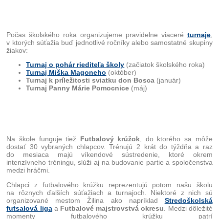
Počas školského roka organizujeme pravidelne viaceré
turnaje
,
v ktorých súťažia buď jednotlivé ročníky alebo samostatné skupiny
žiakov:
Turnaj o pohár riediteľa školy
(začiatok školského roka)
Turnaj Miška Magoneho
(október)
Turnaj k príležitosti sviatku don Bosca
(január)
Turnaj Panny Márie Pomocnice
(máj)
Na škole funguje tiež
Futbalový krúžok
, do ktorého sa môže
dostať 30 vybraných chlapcov. Trénujú 2 krát do týždňa a raz
do mesiaca majú víkendové sústredenie, ktoré okrem
intenzívneho tréningu, slúži aj na budovanie partie a spoločenstva
medzi hráčmi.
Chlapci z futbalového krúžku reprezentujú potom našu školu
na rôznych ďalších súťažiach a turnajoch. Niektoré z nich sú
organizované mestom Žilina ako napríklad
Stredoškolská
futsalová liga
a
Futbalové majstrovstvá okresu
. Medzi dôležité
momenty futbalového krúžku patrí