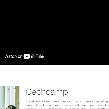
Cechcamp
Prázdninový tábor pre chlapcov 7. a 8. ročníka základnej 
pre štúdium ktorých sa možno rozhodnú už o pár rokov. Okr