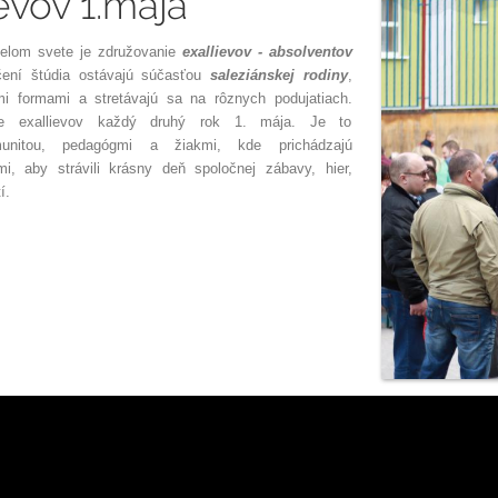
ievov 1.mája
celom svete je združovanie
exallievov - absolventov
nčení štúdia ostávajú súčasťou
saleziánskej rodiny
,
mi formami a stretávajú sa na rôznych podujatiach.
ie exallievov každý druhý rok 1. mája. Je to
munitou, pedagógmi a žiakmi, kde prichádzajú
mi, aby strávili krásny deň spoločnej zábavy, hier,
í.