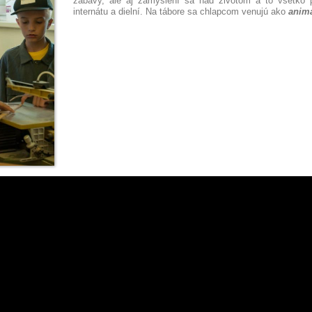
zábavy, ale aj zamyslení sa nad životom a to všetko p
internátu a dielní. Na tábore sa chlapcom venujú ako
animá