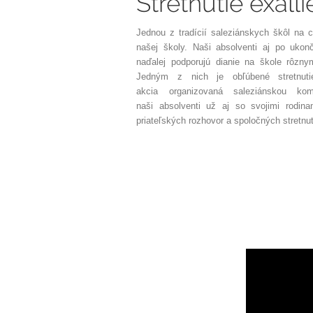
Stretnutie exall
Jednou z tradícií saleziánskych škôl na 
našej školy. Naši absolventi aj po uko
naďalej podporujú dianie na škole rôzny
Jedným z nich je obľúbené stretnut
akcia organizovaná saleziánskou ko
naši absolventi už aj so svojimi rodina
priateľských rozhovor a spoločných stretnut