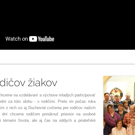
odičov žiakov
ceme na vzdelávaní a výchove mladých participovať
ední za túto úlohu - s rodičimi. Preto im počas roka
ým z nich sú aj Duchovné cvičenia pre rodičov našich
h dní chceme rodičom ponúknuť priestor na osobné
i témami života, ale aj čas na oddych a priateľské