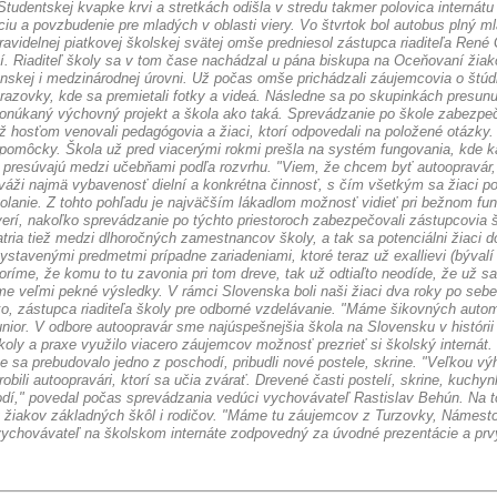
tudentskej kvapke krvi a stretkách odišla v stredu takmer polovica internátu
ciu a povzbudenie pre mladých v oblasti viery. Vo štvrtok bol autobus plný ml
avidelnej piatkovej školskej svätej omše predniesol zástupca riaditeľa René
ní. Riaditeľ školy sa v tom čase nachádzal u pána biskupa na Oceňovaní žiako
nskej i medzinárodnej úrovni. Už počas omše prichádzali záujemcovia o štúdi
razovky, kde sa premietali fotky a videá. Následne sa po skupinkách presunu
 ponúkaný výchovný projekt a škola ako taká. Sprevádzanie po škole zabezpečo
 hosťom venovali pedagógovia a žiaci, ktorí odpovedali na položené otázky. K
ebné pomôcky. Škola už pred viacerými rokmi prešla na systém fungovania, kde
 presúvajú medzi učebňami podľa rozvrhu. "Viem, že chcem byť autoopravár, 
aváži najmä vybavenosť dielní a konkrétna činnosť, s čím všetkým sa žiaci p
olanie. Z tohto pohľadu je najväčším lákadlom možnosť vidieť pri bežnom fung
dverí, nakoľko sprevádzanie po týchto priestoroch zabezpečovali zástupcov
a tiež medzi dlhoročných zamestnancov školy, a tak sa potenciálni žiaci do
ystavenými predmetmi prípadne zariadeniami, ktoré teraz už exallievi (bývalí ž
oríme, že komu to tu zavonia pri tom dreve, tak už odtiaľto neodíde, že už s
me veľmi pekné výsledky. V rámci Slovenska boli naši žiaci dva roky po seb
lko, zástupca riaditeľa školy pre odborné vzdelávanie. "Máme šikovných auto
nior. V odbore autoopravár sme najúspešnejšia škola na Slovensku v histórii 
oly a praxe využilo viacero záujemcov možnosť prezrieť si školský internát.
e sa prebudovalo jedno z poschodí, pribudli nové postele, skrine. "Veľkou vý
li autoopravári, ktorí sa učia zvárať. Drevené časti postelí, skrine, kuchynk
dí," povedal počas sprevádzania vedúci vychovávateľ Rastislav Behún. Na 
 žiakov základných škôl i rodičov. "Máme tu záujemcov z Turzovky, Námesto
 vychovávateľ na školskom internáte zodpovedný za úvodné prezentácie a prv