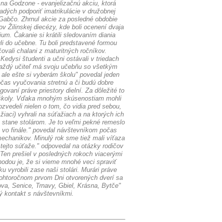
 na Godzone - evanjelizačnú akciu, ktorá
adých podporiť imatrikulácie v družobnej
 Gabčo. Zhrnul akcie za posledné obdobie
v Žilinskej diecézy, kde boli ocenení dvaja
um. Čakanie si krátili sledovaním diania
li do učebne. Tu boli predstavené formou
vali chalani z maturitných ročníkov.
edysi študenti a učni ostávali v triedach
 každý učiteľ má svoju učebňu so všetkým
ale ešte si vyberám školu" povedal jeden
očas vyučovania stretnú a či budú dobre
ovaní práve priestory dielní. Za dôležité to
ia školy. Vďaka mnohým skúsenostiam mohli
zvedeli nielen o tom, čo vidia pred sebou,
iaci) vyhrali na súťažiach a na ktorých ich
a stane stolárom. Je to veľmi pekné remeslo
e vo finále." povedal návštevníkom počas
mechanikov. Minulý rok sme tiež mali víťaza
tejto súťaže." odpovedal na otázky rodičov
 Ten prešiel v posledných rokoch viacerými
hodou je, že si vieme mnohé veci spraviť
u vyrobili zase naši stolári. Murári práve
tohtoročnom prvom Dni otvorených dverí sa
va, Senice, Trnavy, Gbiel, Krásna, Bytče"
ý kontakt s návštevníkmi.