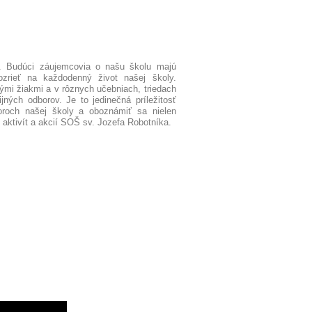
ň. Budúci záujemcovia o našu školu majú
ozrieť na každodenný život našej školy.
ými žiakmi a v rôznych učebniach, triedach
ných odborov. Je to jedinečná príležitosť
oroch našej školy a oboznámiť sa nielen
aktivít a akcií SOŠ sv. Jozefa Robotníka.