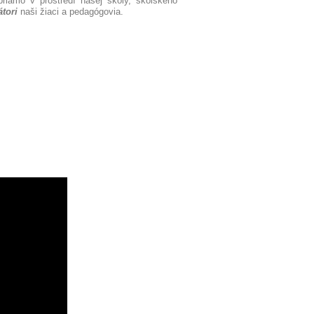
riamo v prostredí našej školy, školského
tori
naši žiaci a pedagógovia.