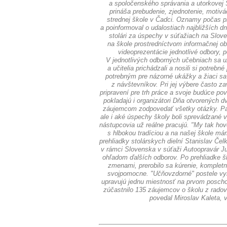
a spoločenského správania a utorkovej Š
prináša prebudenie, zjednotenie, motivá
strednej škole v Čadci. Oznamy počas pr
a poinformoval o udalostiach najbližších d
stolári za úspechy v súťažiach na Slove
na škole prostredníctvom informačnej ob
videoprezentácie jednotlivé odbory,
V jednotlivých odborných učebniach sa už
a učitelia prichádzali a nosili si potr
potrebným pre názorné ukážky a žiaci sa
z návštevníkov. Pri jej výbere často z
pripravení pre trh práce a svoje budúce pov
pokladajú i organizátori Dňa otvorených 
záujemcom zodpovedať všetky otázky. Patri
ale i aké úspechy školy boli sprevádzané v
nástupcovia už reálne pracujú. "My tak hov
s hlbokou tradíciou a na našej škole má
prehliadky stolárskych dielní Stanislav Če
v rámci Slovenska v súťaži Autoopravár Ju
ohľadom ďalších odborov. Po prehliadke šk
zmenami, prerobilo sa kúrenie, kompletn
svojpomocne. "Učňovzdorné" postele vyrobi
upravujú jednu miestnosť na prvom poscho
zúčastnilo 135 záujemcov o školu z radov
povedal Miroslav Kaleta,