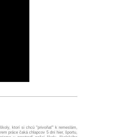
školy, ktorí si chcú "privoňať" k remeslám,
em práce čaká chlapcov 5 dní hier, športu,