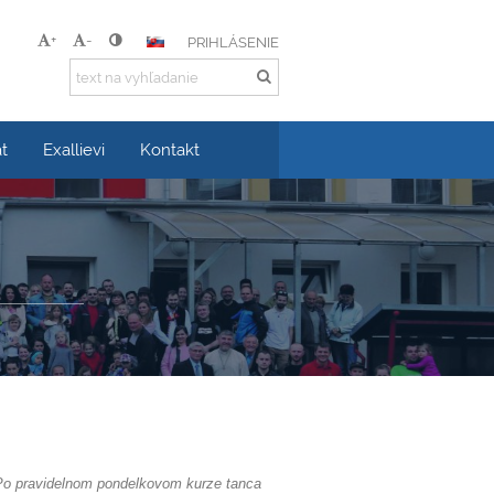
+
-
PRIHLÁSENIE
t
Exallievi
Kontakt
. Po pravidelnom pondelkovom kurze tanca