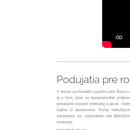
Podujatia pre r
V duchu výchovného systému don Bosca ch
aj s tými, ktorí sú bezprostredne zodpov
ponúkame viaceré stretnutia a akcie. Jedn
žiakov či absolventov. Počas niekoľkýc
zastavenie sa, zamyslenie nad dôležitým
stretnutia.