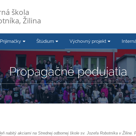
ná škola
tníka, Žilina
Prijímačky
Štúdium
Výchovný projekt
Interná
Propagačné podujatia
ždeň nabitý akciami na Strednej odbornej škole sv. Jozefa Robotníka v Žiline