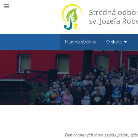
Stredná odbor
sv. Jozefa Robo
Hlavná stránka
O škole
Deň otvorených dverí zavŕšil piatok, tý