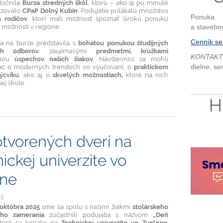
točnila
Burza stredných škôl
, ktorú – ako aj po minulé
izovalo
CPaP Dolný Kubín
. Podujatie prilákalo množstvo
Ponuka 
h rodičov
, ktorí mali možnosť spoznať širokú ponuku
 možností v regióne.
a stavebn
Cenník se
a na burze predstavila s
bohatou ponukou študijných
h odborov
, zaujímavými
predmetmi, krúžkami
KONTAKT
ciou
úspechov našich žiakov
. Návštevníci sa mohli
iac o moderných trendoch vo vyučovaní, o
praktickom
dielne, se
ýcviku
, ako aj o
skvelých možnostiach,
ktoré na nich
ej škole.
H
tvorených dverí na
ickej univerzite vo
ene
25
 októbra 2025
sme sa spolu s našimi žiakmi
stolárskeho
eho zamerania
zúčastnili podujatia s názvom
„Deň
ktoré sa konalo na
Technickej univerzite vo Zvolene
.