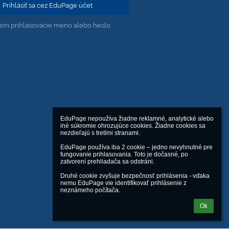
Prihlásiť sa cez EduPage účet
em prihlasovacie meno alebo heslo
EduPage nepoužíva žiadne reklamné, analytické alebo 
iné súkromie ohrozujúce cookies. Žiadne cookies sa 
nezdieľajú s tretími stranami.

EduPage používa iba 2 cookie – jedno nevyhnutné pre 
fungovanie prihlasovania. Toto je dočasné, po 
zatvorení prehliadača sa odstráni.

Druhé cookie zvyšuje bezpečnosť prihlásenia - vďaka 
nemu EduPage vie identifikovať prihlásenie z 
neznámeho počítača.
Ok