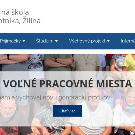
ná škola
tníka, Žilina
Prijímačky
Štúdium
Výchovný projekt
Interná
VOĽNÉ PRACOVNÉ MIESTA
 nám a vychovaj novú generáciu profíkov!
Čítať viac