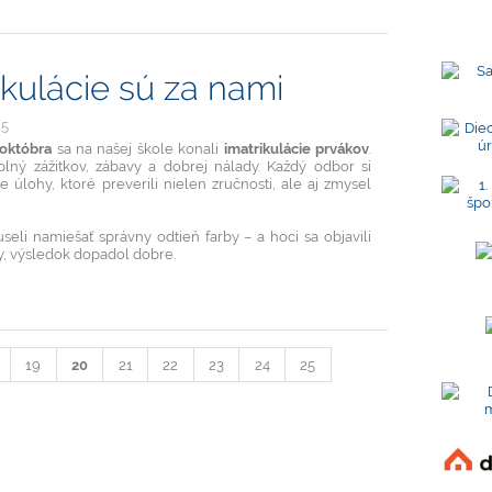
a
ikulácie sú za nami
25
 októbra
sa na našej škole konali
imatrikulácie prvákov
.
lný zážitkov, zábavy a dobrej nálady. Každý odbor si
je úlohy, ktoré preverili nielen zručnosti, ale aj zmysel
eli namiešať správny odtieň farby – a hoci sa objavili
y, výsledok dopadol dobre.
ie
19
20
21
22
23
24
25