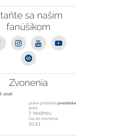
taňte sa naším
fanúšikom
Zvonenia
8. 2026
práve prebieha
prestávka
pred
7. hodinou
čas do zvonenia
20:42