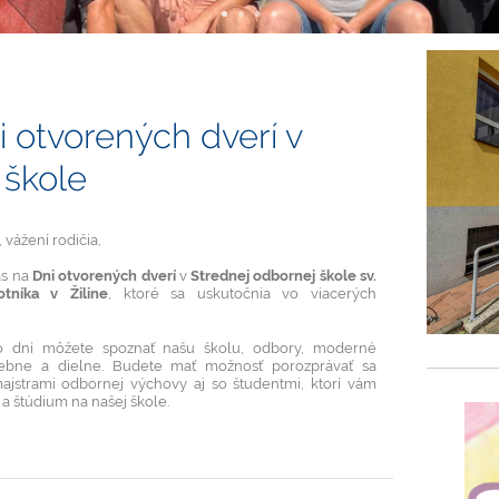
i otvorených dverí v
 škole
, vážení rodičia,
ás na
Dni otvorených dverí
v
Strednej odbornej škole sv.
tníka v Žiline
, ktoré sa uskutočnia vo viacerých
o dní môžete spoznať našu školu, odbory, moderné
ebne a dielne. Budete mať možnosť porozprávať sa
majstrami odbornej výchovy aj so študentmi, ktorí vám
ot a štúdium na našej škole.
h