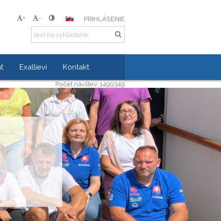
+
-
PRIHLÁSENIE
t
Exallievi
Kontakt
Počet návštev: 1499349