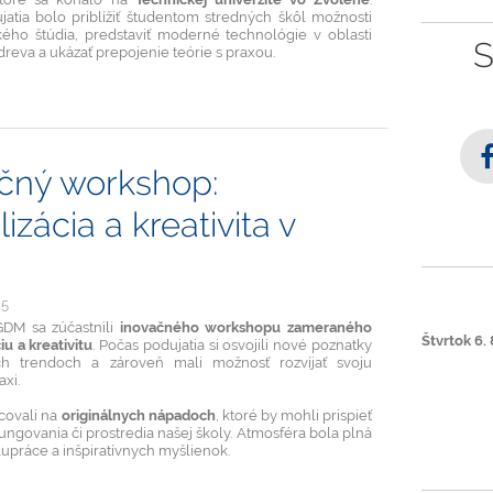
atia bolo priblížiť študentom stredných škôl možnosti
ého štúdia, predstaviť moderné technológie v oblasti
S
dreva a ukázať prepojenie teórie s praxou.
h
čný workshop:
lizácia a kreativita v
25
 GDM sa zúčastnili
inovačného workshopu zameraného
Štvrtok 6. 
ciu a kreativitu
. Počas podujatia si osvojili nové poznatky
h trendoch a zároveň mali možnosť rozvíjať svoju
axi.
covali na
originálnych nápadoch
, ktoré by mohli prispieť
ungovania či prostredia našej školy. Atmosféra bola plná
lupráce a inšpiratívnych myšlienok.