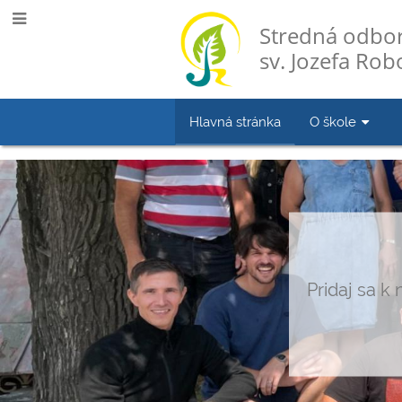
Stredná odbor
sv. Jozefa Robo
Hlavná stránka
O škole
Hlavná
stránka
Pridaj sa k