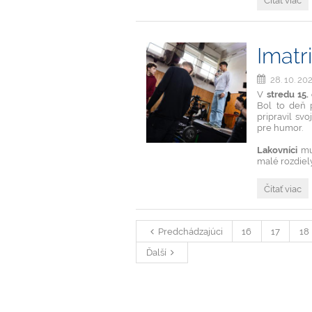
Čítať viac
workshop:
Digitalizáci
a
kreativita
Imatr
v
praxi:
28. 10. 20
V
stredu 15.
Bol to deň p
pripravil svo
pre humor.
Lakovníci
mus
malé rozdiel
Imatrikulác
Čítať viac
sú
za
nami:
Predchádzajúci
16
17
18
Ďalší