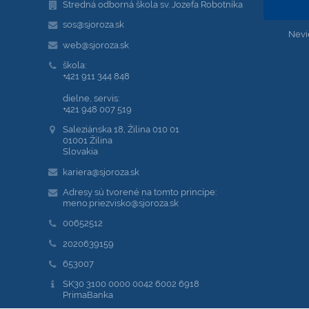
Stredná odborná škola sv. Jozefa Robotníka
sos@sjoroza.sk
Nevi
web@sjoroza.sk
škola:
+421 911 344 848
dielne, servis:
+421 948 007 519
Saleziánska 18, Žilina 010 01
01001 Žilina
Slovakia
kariera@sjoroza.sk
Adresy sú tvorené na tomto princípe:
meno.priezvisko@sjoroza.sk
00652512
2020639159
653007
SK30 3100 0000 0042 6002 6918
PrimaBanka