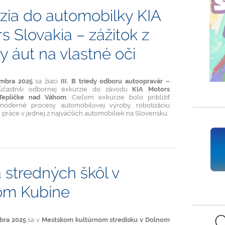
zia do automobilky KIA
s Slovakia – zážitok z
y áut na vlastné oči
embra 2025
sa žiaci
III. B triedy odboru autoopravár –
častnili odbornej exkurzie do závodu
KIA Motors
Tepličke nad Váhom
. Cieľom exkurzie bolo priblížiť
oderné procesy automobilovej výroby, robotizáciu
u práce v jednej z najväčších automobiliek na Slovensku.
y
 stredných škôl v
om Kubíne
C
óbra 2025
sa v
Mestskom kultúrnom stredisku v Dolnom