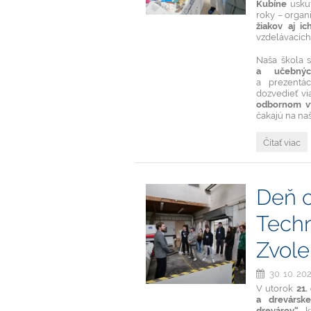
Kubíne
usku
vlastné
roky – organ
oči:
žiakov aj ic
vzdelávacích
Naša škola s
a učebnýc
a prezentá
dozvedieť v
odbornom v
čakajú na naš
Burza
Čítať viac
stredných
škôl
v
Dolnom
Deň o
Kubíne:
Techn
Zvol
30. 10. 20
V utorok
21.
a drevársk
drevárov“
, 