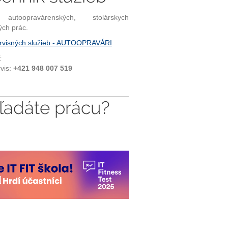
autoopravárenských, stolárskych
ých prác.
rvisných služieb - AUTOOPRAVÁRI
:
rvis:
+421 948 007 519
ľadáte prácu?