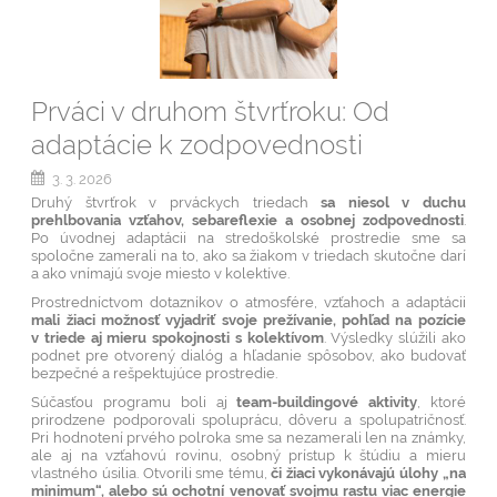
Prváci v druhom štvrťroku: Od
adaptácie k zodpovednosti
3. 3. 2026
Druhý štvrťrok v prváckych triedach
sa niesol v duchu
prehlbovania vzťahov, sebareflexie a osobnej zodpovednosti
.
Po úvodnej adaptácii na stredoškolské prostredie sme sa
spoločne zamerali na to, ako sa žiakom v triedach skutočne darí
a ako vnímajú svoje miesto v kolektíve.
Prostredníctvom dotazníkov o atmosfére, vzťahoch a adaptácii
mali žiaci možnosť vyjadriť svoje prežívanie, pohľad na pozície
v triede aj mieru spokojnosti s kolektívom
. Výsledky slúžili ako
podnet pre otvorený dialóg a hľadanie spôsobov, ako budovať
bezpečné a rešpektujúce prostredie.
Súčasťou programu boli aj
team-buildingové aktivity
, ktoré
prirodzene podporovali spoluprácu, dôveru a spolupatričnosť.
Pri hodnotení prvého polroka sme sa nezamerali len na známky,
ale aj na vzťahovú rovinu, osobný prístup k štúdiu a mieru
vlastného úsilia. Otvorili sme tému,
či žiaci vykonávajú úlohy „na
minimum“, alebo sú ochotní venovať svojmu rastu viac energie