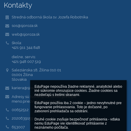
Kontakty
Stredná odborná škola sv. Jozefa Robotníka
sos@sjoroza.sk
web@sjoroza.sk
škola:
+421 911 344 848
dielne, servis:
+421 948 007 519
Saleziánska 18, Žilina 010 01
01001 Žilina
Slovakia
EduPage nepoužíva žiadne reklamné, analytické alebo 
kariera@sjoroza.sk
iné súkromie ohrozujúce cookies. Žiadne cookies sa 
nezdieľajú s tretími stranami.

Adresy sú tvorené na tomto princípe:
meno.priezvisko@sjoroza.sk
EduPage používa iba 2 cookie – jedno nevyhnutné pre 
fungovanie prihlasovania. Toto je dočasné, po 
00652512
zatvorení prehliadača sa odstráni.

2020639159
Druhé cookie zvyšuje bezpečnosť prihlásenia - vďaka 
nemu EduPage vie identifikovať prihlásenie z 
653007
neznámeho počítača.