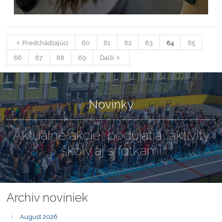
Predchádzajúci
60
61
62
63
64
65
66
67
68
69
Ďalší
Novinky
Aktuálne akcie, podujatia, aktivity
školy aj s fotkami
Archív noviniek
August 2026