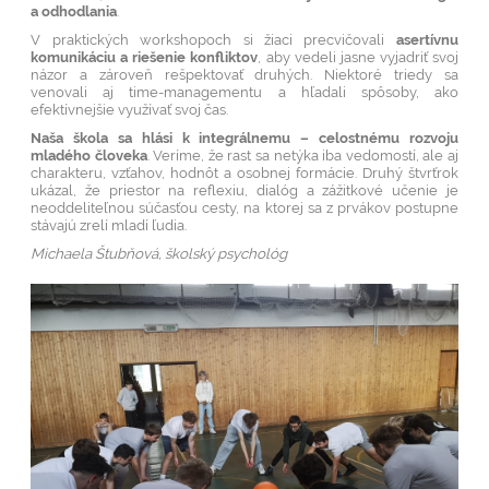
a odhodlania
.
V praktických workshopoch si žiaci precvičovali
asertívnu
komunikáciu a riešenie konfliktov
, aby vedeli jasne vyjadriť svoj
názor a zároveň rešpektovať druhých. Niektoré triedy sa
venovali aj time-managementu a hľadali spôsoby, ako
efektívnejšie využívať svoj čas.
Naša škola sa hlási k integrálnemu – celostnému rozvoju
mladého človeka
. Veríme, že rast sa netýka iba vedomostí, ale aj
charakteru, vzťahov, hodnôt a osobnej formácie. Druhý štvrťrok
ukázal, že priestor na reflexiu, dialóg a zážitkové učenie je
neoddeliteľnou súčasťou cesty, na ktorej sa z prvákov postupne
stávajú zrelí mladí ľudia.
Michaela Štubňová, školský psychológ