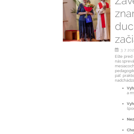
Záv
zna
duc
zač
3. 7. 20
Ešte pred
nás sprev
mesiacoc
pedagogik
päť prakt
nadchádza
Vyh
a m
Vyh
špo
Nez
Cho