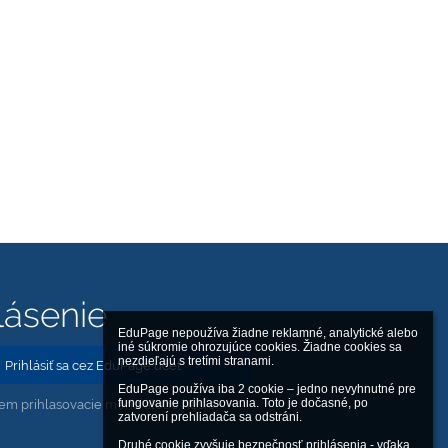
lásenie
EduPage nepoužíva žiadne reklamné, analytické alebo 
iné súkromie ohrozujúce cookies. Žiadne cookies sa 
nezdieľajú s tretími stranami.

Prihlásiť sa cez EduPage účet
EduPage používa iba 2 cookie – jedno nevyhnutné pre 
em prihlasovacie meno alebo heslo
fungovanie prihlasovania. Toto je dočasné, po 
zatvorení prehliadača sa odstráni.

Druhé cookie zvyšuje bezpečnosť prihlásenia - vďaka 