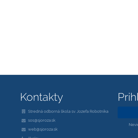
Kontakty
Prih
Stredná odborná škola sv. Jozefa Robotníka
sos@sjoroza.sk
Nevi
web@sjoroza.sk