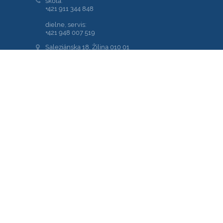
škola:
+421 911 344 848
dielne, servis:
+421 948 007 519
Saleziánska 18, Žilina 010 01
01001 Žilina
Slovakia
kariera@sjoroza.sk
Adresy sú tvorené na tomto princípe:
meno.priezvisko@sjoroza.sk
00652512
2020639159
653007
SK30 3100 0000 0042 6002 6918
PrimaBanka