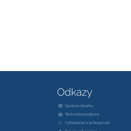
Odkazy
Správca obsahu
Technická podpora
Vyhlásenie o prístupnosti