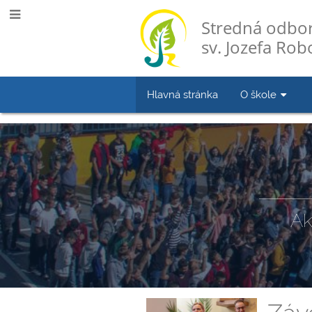
Stredná odbor
sv. Jozefa Robo
Hlavná stránka
O škole
Novinky
Ak