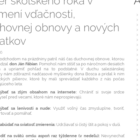
A
er školského roka v
mení vďačnosti,
hovnej obnovy a nových
iatkov
26
 odchodom na prázdniny patril náš čas duchovnej obnove, ktorou
ádzal
don Ján Fábian
. Pomohol nám stíšiť sa po náročnom desiatich
h a upriamiť pohľad na to podstatné. V duchu saleziánskej
y nám zdôraznil nadčasové myšlienky dona Bosca a pridal k nim
ických pilierov, ktoré by mali sprevádzať každého z nás počas
júceho leta:
ýbať sa zlým obsahom na internete:
Chrániť si svoje srdce
yseľ pred vecami, ktoré nám neprospievajú.
ýbať sa lenivosti a nude:
Využiť voľný čas zmysluplne, tvoriť,
rtovať a pomáhať.
abúdať na sviatosť zmierenia:
Udržiavať si čistý štít a pokoj v duši.
diť na svätú omšu aspoň raz týždenne (v nedeľu):
Nevynechať