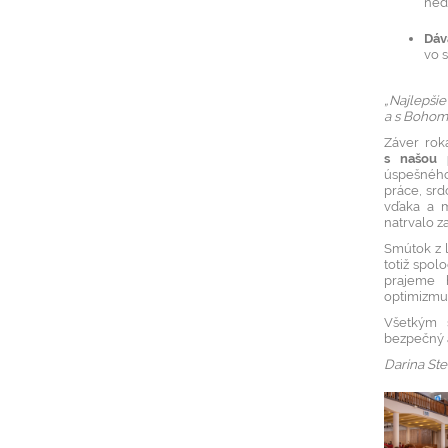
ned
Dáv
vo 
„Najlepšie
a s Bohom 
Záver rok
s našou 
úspešného
práce, srd
vďaka a m
natrvalo z
Smútok z l
totiž spo
prajeme 
optimizmus
Všetkým 
bezpečný a
Darina St