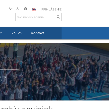
+
-
PRIHLÁSENIE
t
Exallievi
Kontakt
j s