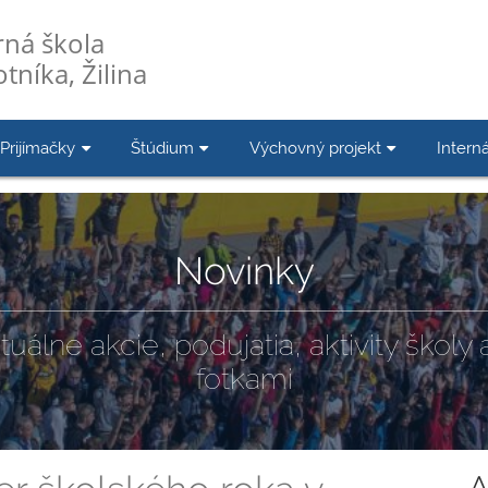
ná škola
tníka, Žilina
Prijímačky
Štúdium
Výchovný projekt
Interná
Novinky
tuálne akcie, podujatia, aktivity školy a
fotkami