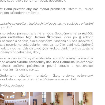
eľné stretnutie s Bohom ani počas dovoleniek.
ať Bohu priestor, aby nás mohol premieňať:
Otvoriť mu dvere
svojom každodennom živote.
 príbehy sa nepíšu v školských laviciach, ale na cestách s priateľmi
v srdci.“
a so sebou priniesol aj silné emócie. Spoločne sme sa
rozlúčili
pani riaditeľkou Mgr. Jankou Školovou
, ktorá po 5 rokoch
 pôsobenia na našej škole odchádza. Zanechala u nás kus skvelej
ca a nesmierne veľa dobrých vecí, za ktoré jej patrí naša úprimná
odlitby do jej ďalších životných krokov. Jankin prínos zostane
apísaný v príbehu našej školy.
účenia však rýchlo vystriedala čistá radosť! V skvelej nálade sme
ločne
oslávili okrúhle narodeniny don Jána Holubčíka
. Oslávencovi
hojnosť Božieho požehnania, pevné zdravie a neutíchajúci
, ktorým nás denne nakazí.
študentom, učiteľom i priateľom školy prajeme požehnaný,
 radosťou naplnený letný čas. Vidíme sa v septembri!
ebnická, pedagóg