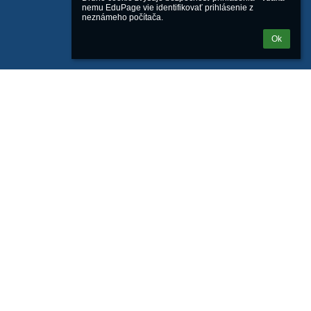
nemu EduPage vie identifikovať prihlásenie z 
neznámeho počítača.
Ok
Powered by
aSc EduPage