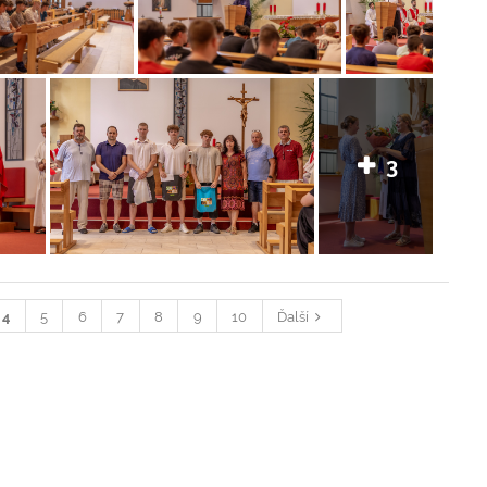
3
4
5
6
7
8
9
10
Ďalší