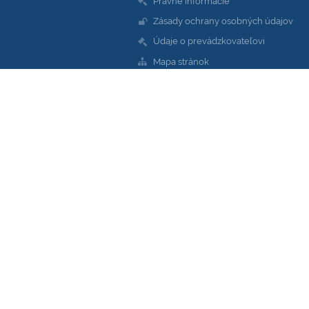
Právne informácie
Zásady ochrany osobných údajov
Údaje o prevádzkovateľovi
Mapa stránok
O škole
Kontakt
Novinky
Bezbariérová verzia
+
-