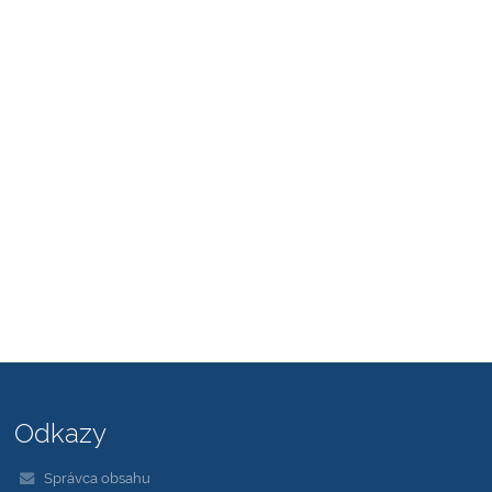
Odkazy
Správca obsahu