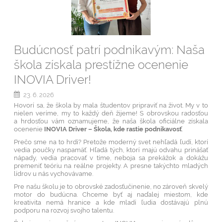
Budúcnosť patrí podnikavým: Naša
škola získala prestížne ocenenie
INOVIA Driver!
23. 6. 2026
Hovorí sa, že škola by mala študentov pripraviť na život. My v to
nielen veríme, my to každý deň žijeme! S obrovskou radosťou
a hrdosťou vám oznamujeme, že naša škola oficiálne získala
ocenenie
INOVIA Driver – Škola, kde rastie podnikavosť
.
Prečo sme na to hrdí? Pretože moderný svet nehľadá ľudí, ktorí
vedia poučky naspamäť. Hľadá tých, ktorí majú odvahu prinášať
nápady, vedia pracovať v tíme, neboja sa prekážok a dokážu
premeniť teóriu na reálne projekty. A presne takýchto mladých
lídrov u nás vychovávame.
Pre našu školu je to obrovské zadosťučinenie, no zároveň skvelý
motor do budúcna. Chceme byť aj naďalej miestom, kde
kreativita nemá hranice a kde mladí ľudia dostávajú plnú
podporu na rozvoj svojho talentu.