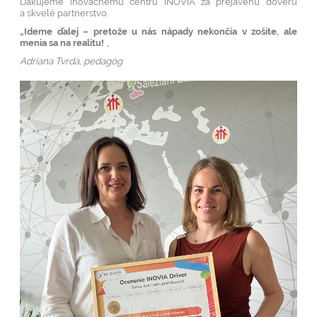
Ďakujeme inovačnému centru INOVIA za prejavenú dôveru
a skvelé partnerstvo.
„Ideme ďalej – pretože u nás nápady nekončia v zošite, ale
menia sa na realitu!
„
Adriana Tvrdá, pedagóg