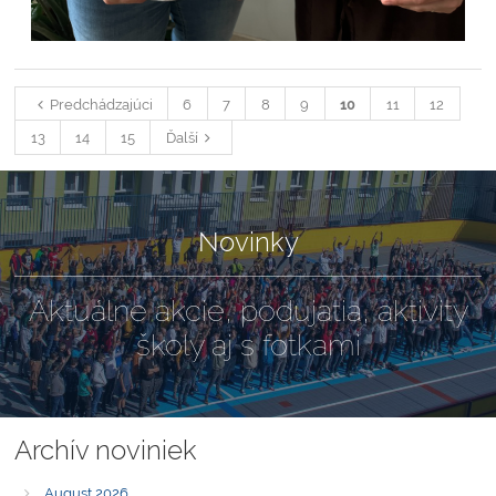
Predchádzajúci
6
7
8
9
10
11
12
13
14
15
Ďalší
Novinky
Aktuálne akcie, podujatia, aktivity
školy aj s fotkami
Archív noviniek
August 2026