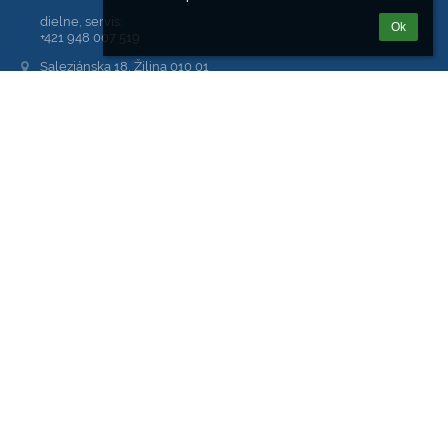
dielne, servis:
Ok
+421 948 007 519
Saleziánska 18, Žilina 010 01
01001 Žilina
Slovakia
kariera@sjoroza.sk
Adresy sú tvorené na tomto princípe:
meno.priezvisko@sjoroza.sk
00652512
2020639159
653007
SK30 3100 0000 0042 6002 6918
PrimaBanka
Prihlásenie
Prihlásiť sa cez EduPage účet
Neviem prihlasovacie meno alebo heslo