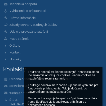
Technická podpora
Vyhlásenie o prístupnosti
Právne informácie
Zásady ochrany osobných údajov
Údaje o prevádzkovateľovi
Mapa stránok
O škole
Kontakt
Novinky
Kontakty
EduPage nepoužíva žiadne reklamné, analytické alebo 
iné súkromie ohrozujúce cookies. Žiadne cookies sa 
nezdieľajú s tretími stranami.

Stredná odborná škola sv. Jozefa Robotníka
EduPage používa iba 2 cookie – jedno nevyhnutné pre 
sos@sjoroza.sk
fungovanie prihlasovania. Toto je dočasné, po 
zatvorení prehliadača sa odstráni.

web@sjoroza.sk
Druhé cookie zvyšuje bezpečnosť prihlásenia - vďaka 
škola:
nemu EduPage vie identifikovať prihlásenie z 
+421 911 344 848
neznámeho počítača.