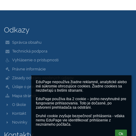
Odkazy
Správca obsahu
Technická podpora
Vyhlásenie o prístupnosti
Právne informácie
Zásady ochrany osobných údajov
EduPage nepoužíva žiadne reklamné, analytické alebo 
iné súkromie ohrozujúce cookies. Žiadne cookies sa 
Údaje o prevádzkovateľovi
nezdieľajú s tretími stranami.

Mapa stránok
EduPage používa iba 2 cookie – jedno nevyhnutné pre 
fungovanie prihlasovania. Toto je dočasné, po 
O škole
zatvorení prehliadača sa odstráni.

Kontakt
Druhé cookie zvyšuje bezpečnosť prihlásenia - vďaka 
nemu EduPage vie identifikovať prihlásenie z 
Novinky
neznámeho počítača.
Kontakty
Ok