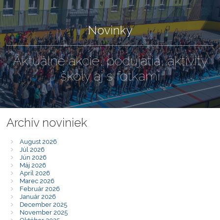
Novinky
Aktuálne akcie, podujatia, aktivity
školy aj s fotkami
Archív noviniek
August 2026
Júl 2026
Jún 2026
Máj 2026
Apríl 2026
Marec 2026
Február 2026
Január 2026
December 2025
November 2025
Október 2025