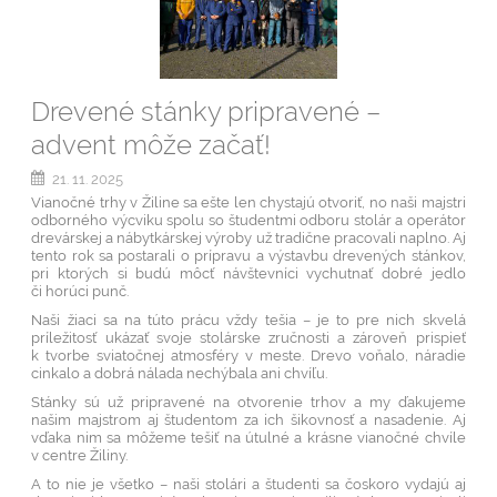
Drevené stánky pripravené –
advent môže začať!
21. 11. 2025
Vianočné trhy v Žiline sa ešte len chystajú otvoriť, no naši majstri
odborného výcviku spolu so študentmi odboru stolár a operátor
drevárskej a nábytkárskej výroby už tradične pracovali naplno. Aj
tento rok sa postarali o prípravu a výstavbu drevených stánkov,
pri ktorých si budú môcť návštevníci vychutnať dobré jedlo
či horúci punč.
Naši žiaci sa na túto prácu vždy tešia – je to pre nich skvelá
príležitosť ukázať svoje stolárske zručnosti a zároveň prispieť
k tvorbe sviatočnej atmosféry v meste. Drevo voňalo, náradie
cinkalo a dobrá nálada nechýbala ani chvíľu.
Stánky sú už pripravené na otvorenie trhov a my ďakujeme
našim majstrom aj študentom za ich šikovnosť a nasadenie. Aj
vďaka nim sa môžeme tešiť na útulné a krásne vianočné chvíle
v centre Žiliny.
A to nie je všetko – naši stolári a študenti sa čoskoro vydajú aj