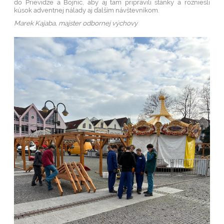
do Prievidze a Bojníc, aby aj tam pripravili stánky a rozniesli
kúsok adventnej nálady aj ďalším návštevníkom.
Marek Kajaba, majster odbornej výchovy