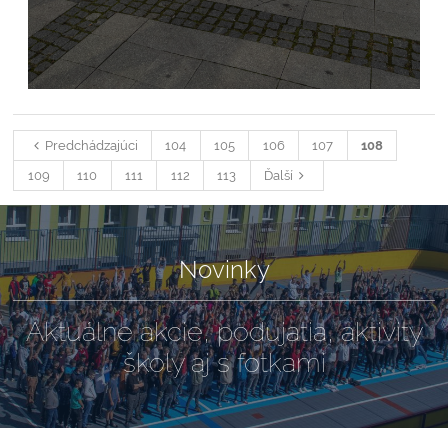
Predchádzajúci
104
105
106
107
108
109
110
111
112
113
Ďalší
Novinky
Aktuálne akcie, podujatia, aktivity
školy aj s fotkami