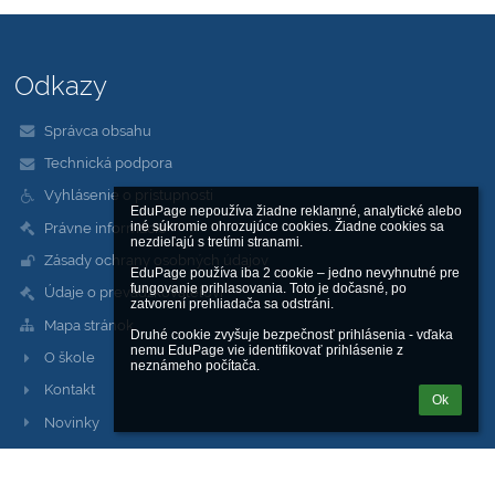
Odkazy
Správca obsahu
Technická podpora
Vyhlásenie o prístupnosti
EduPage nepoužíva žiadne reklamné, analytické alebo 
Právne informácie
iné súkromie ohrozujúce cookies. Žiadne cookies sa 
nezdieľajú s tretími stranami.

Zásady ochrany osobných údajov
EduPage používa iba 2 cookie – jedno nevyhnutné pre 
fungovanie prihlasovania. Toto je dočasné, po 
Údaje o prevádzkovateľovi
zatvorení prehliadača sa odstráni.

Mapa stránok
Druhé cookie zvyšuje bezpečnosť prihlásenia - vďaka 
nemu EduPage vie identifikovať prihlásenie z 
O škole
neznámeho počítača.
Kontakt
Ok
Novinky
Kontakty