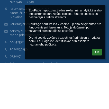
+421 948 007 519
Saleziánska 18, Žilina 010 01
EduPage nepoužíva žiadne reklamné, analytické alebo 
01001 Žilina
iné súkromie ohrozujúce cookies. Žiadne cookies sa 
Slovakia
nezdieľajú s tretími stranami.

kariera@sjoroza.sk
EduPage používa iba 2 cookie – jedno nevyhnutné pre 
fungovanie prihlasovania. Toto je dočasné, po 
Adresy sú tvorené na tomto princípe:
zatvorení prehliadača sa odstráni.

meno.priezvisko@sjoroza.sk
Druhé cookie zvyšuje bezpečnosť prihlásenia - vďaka 
nemu EduPage vie identifikovať prihlásenie z 
00652512
neznámeho počítača.
2020639159
Ok
653007
SK30 3100 0000 0042 6002 6918
PrimaBanka
Prihlásenie
Prihlásiť sa cez EduPage účet
Neviem prihlasovacie meno alebo heslo