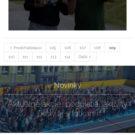
Predchádzajúci
105
106
107
108
109
110
111
112
113
114
Ďalší
Novinky
Aktuálne akcie, podujatia, aktivity
školy aj s fotkami