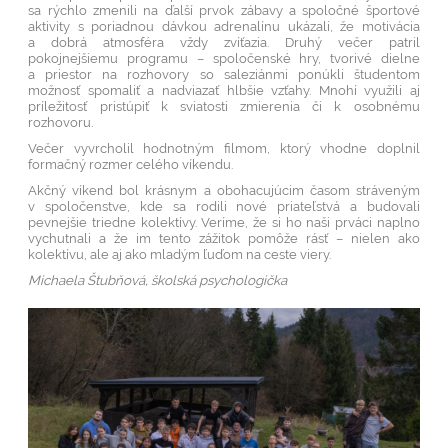
sa rýchlo zmenili na ďalší prvok zábavy a spoločné športové
aktivity s poriadnou dávkou adrenalínu ukázali, že motivácia
a dobrá atmosféra vždy zvíťazia. Druhý večer patril
pokojnejšiemu programu – spoločenské hry, tvorivé dielne
a priestor na rozhovory so saleziánmi ponúkli študentom
možnosť spomaliť a nadviazať hlbšie vzťahy. Mnohí využili aj
príležitosť pristúpiť k sviatosti zmierenia či k osobnému
rozhovoru.
Večer vyvrcholil hodnotným filmom, ktorý vhodne doplnil
formačný rozmer celého víkendu.
Akčný víkend bol krásnym a obohacujúcim časom stráveným
v spoločenstve, kde sa rodili nové priateľstvá a budovali
pevnejšie triedne kolektívy. Veríme, že si ho naši prváci naplno
vychutnali a že im tento zážitok pomôže rásť – nielen ako
kolektívu, ale aj ako mladým ľuďom na ceste viery.
Michaela Štubňová, školská psychologička