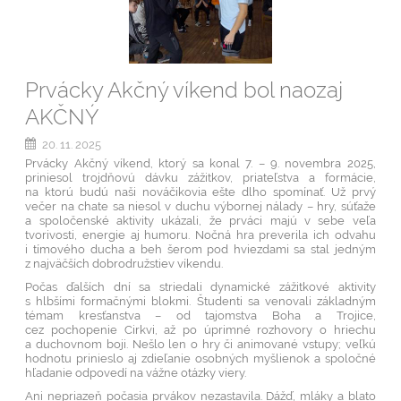
Prvácky Akčný víkend bol naozaj
AKČNÝ
20. 11. 2025
Prvácky Akčný víkend, ktorý sa konal 7. – 9. novembra 2025,
priniesol trojdňovú dávku zážitkov, priateľstva a formácie,
na ktorú budú naši nováčikovia ešte dlho spomínať. Už prvý
večer na chate sa niesol v duchu výbornej nálady – hry, súťaže
a spoločenské aktivity ukázali, že prváci majú v sebe veľa
tvorivosti, energie aj humoru. Nočná hra preverila ich odvahu
i tímového ducha a beh šerom pod hviezdami sa stal jedným
z najväčších dobrodružstiev víkendu.
Počas ďalších dní sa striedali dynamické zážitkové aktivity
s hlbšími formačnými blokmi. Študenti sa venovali základným
témam kresťanstva – od tajomstva Boha a Trojice,
cez pochopenie Cirkvi, až po úprimné rozhovory o hriechu
a duchovnom boji. Nešlo len o hry či animované vstupy; veľkú
hodnotu prinieslo aj zdieľanie osobných myšlienok a spoločné
hľadanie odpovedí na vážne otázky viery.
Ani nepriazeň počasia prvákov nezastavila. Dážď, mláky a blato