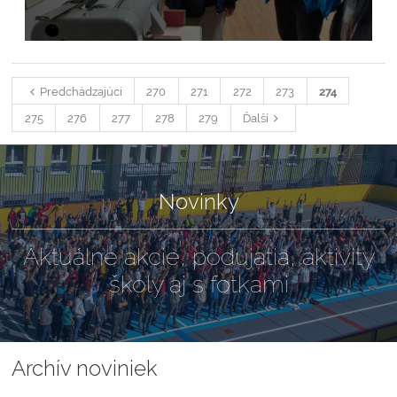
Predchádzajúci
270
271
272
273
274
275
276
277
278
279
Ďalší
Novinky
Aktuálne akcie, podujatia, aktivity
školy aj s fotkami
Archív noviniek