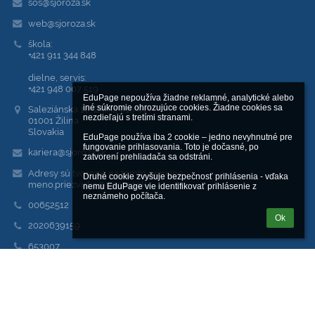
sos@sjoroza.sk
web@sjoroza.sk
škola:
+421 911 344 848
dielne, servis:
+421 948 007 519
EduPage nepoužíva žiadne reklamné, analytické alebo 
iné súkromie ohrozujúce cookies. Žiadne cookies sa 
Saleziánska 18, Žilina 010 01
nezdieľajú s tretími stranami.

01001 Žilina
Slovakia
EduPage používa iba 2 cookie – jedno nevyhnutné pre 
fungovanie prihlasovania. Toto je dočasné, po 
kariera@sjoroza.sk
zatvorení prehliadača sa odstráni.

Adresy sú tvorené na tomto princípe:
Druhé cookie zvyšuje bezpečnosť prihlásenia - vďaka 
meno.priezvisko@sjoroza.sk
nemu EduPage vie identifikovať prihlásenie z 
neznámeho počítača.
00652512
Ok
2020639159
653007
SK30 3100 0000 0042 6002 6918
PrimaBanka
Prihlásenie