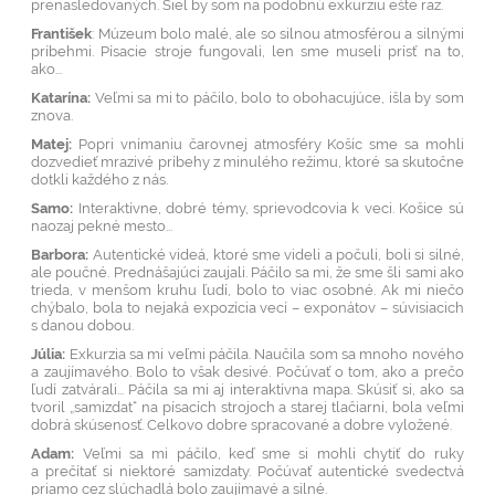
prenasledovaných. Šiel by som na podobnú exkurziu ešte raz.
František
: Múzeum bolo malé, ale so silnou atmosférou a silnými
príbehmi. Písacie stroje fungovali, len sme museli prísť na to,
ako...
Katarína:
Veľmi sa mi to páčilo, bolo to obohacujúce, išla by som
znova.
Matej:
Popri vnímaniu čarovnej atmosféry Košíc sme sa mohli
dozvedieť mrazivé príbehy z minulého režimu, ktoré sa skutočne
dotkli každého z nás.
Samo:
Interaktívne, dobré témy, sprievodcovia k veci. Košice sú
naozaj pekné mesto...
Barbora:
Autentické videá, ktoré sme videli a počuli, boli si silné,
ale poučné. Prednášajúci zaujali. Páčilo sa mi, že sme šli sami ako
trieda, v menšom kruhu ľudí, bolo to viac osobné. Ak mi niečo
chýbalo, bola to nejaká expozícia vecí – exponátov – súvisiacich
s danou dobou.
Júlia:
Exkurzia sa mi veľmi páčila. Naučila som sa mnoho nového
a zaujímavého. Bolo to však desivé. Počúvať o tom, ako a prečo
ľudí zatvárali... Páčila sa mi aj interaktívna mapa. Skúsiť si, ako sa
tvoril „samizdat“ na písacích strojoch a starej tlačiarni, bola veľmi
dobrá skúsenosť. Celkovo dobre spracované a dobre vyložené.
Adam:
Veľmi sa mi páčilo, keď sme si mohli chytiť do ruky
a prečítať si niektoré samizdaty. Počúvať autentické svedectvá
priamo cez slúchadlá bolo zaujímavé a silné.