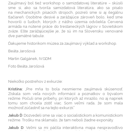
Zaujímavý bol tiež workshop o samizdatovej literatúre – skúsili
sme si, ako sa tvorila samizdatová literatúra, ako sa písalo
na mechanických písacích strojoch, pozreli sme si aj ilegálnu
tlačiareň. Osobitne desivé a zarážajúce zároveň bolo, keď sme
hovorili o ľuďoch, ktorých z nášho územia odvliekla Červená
armáda na nútené práce do trestaneckých lágrov v Sovietskom
zväze. Ešte zarážajúcejšie je, že sú im na Slovensku venované
dve pamätné tabule.
Ďakujeme historikom múzea za zaujímavý výklad a workshop.
Beáta Jarošová
Martin Galgánek, IV.GDM
Foto Beáta Jarošová
Niekoľko postrehov z exkurzie:
Kristína:
„Pre mňa to bola nesmierne zaujímavá skúsenosť.
Získala som veľa nových informácií a poznatkov o bývalom
režime. Počuli sme príbehy, pri ktorých až mrazilo, no aj napriek
tomu som chcela zistiť viac. Som veľmi rada, že som mala
možnosť zúčastniť sa na tejto exkurzii.“
Jakub Ď
: Dozvedeli sme sa viac o socialistickom a komunistickom
režime. Trošku ma sklamalo, že tam neboli žiadne exponáty.
Jakub D
: Veľmi sa mi páčila interaktívna mapa nespravodlivo