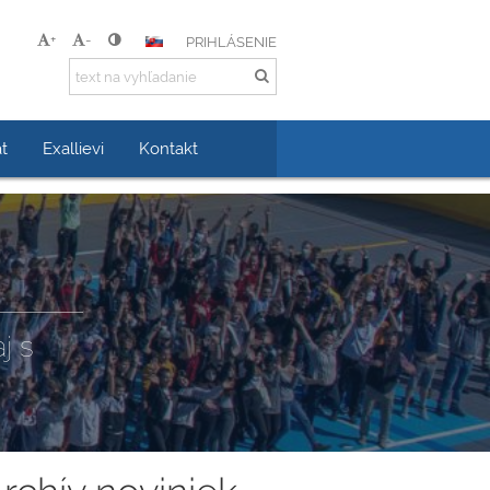
+
-
PRIHLÁSENIE
t
Exallievi
Kontakt
j s