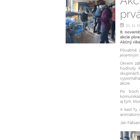
Akč
prv
21. 11. 
8. novembr
akcie pln
Akčný vík
Pôvabné p
jesenným 
Okrem záb
hodnoty k
skupinách.
vypomáhal
akcie.
Po troch
komunikáci
aj tým, kto
A keď Ty, 
animátorov
Ján Fábian