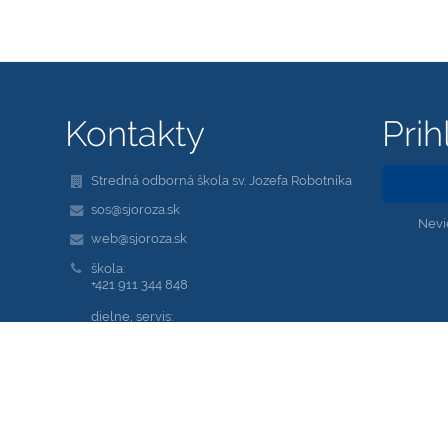
Kontakty
Prih
Stredná odborná škola sv. Jozefa Robotníka
sos@sjoroza.sk
Nevi
web@sjoroza.sk
škola:
+421 911 344 848
dielne, servis:
+421 948 007 519
Saleziánska 18, Žilina 010 01
01001 Žilina
Slovakia
kariera@sjoroza.sk