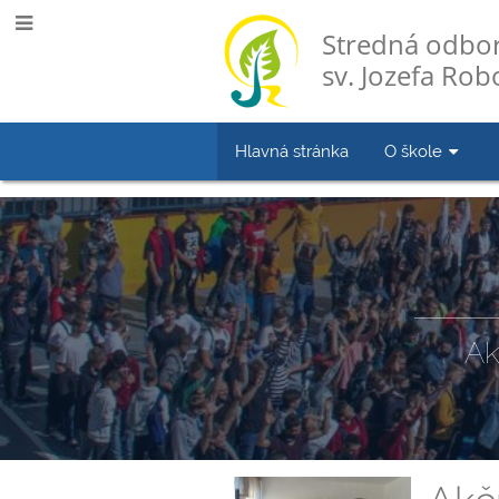
Stredná odbor
sv. Jozefa Robo
Hlavná stránka
O škole
Novinky
Ak