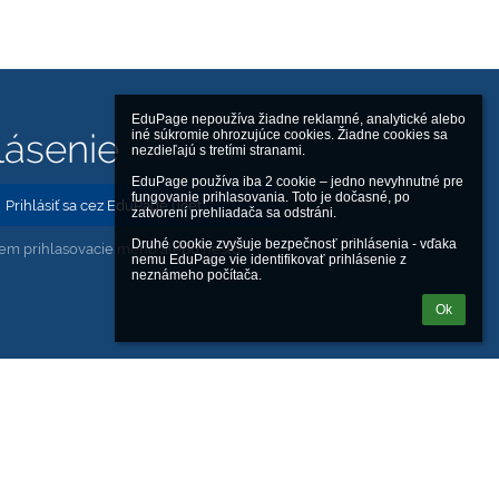
EduPage nepoužíva žiadne reklamné, analytické alebo 
lásenie
iné súkromie ohrozujúce cookies. Žiadne cookies sa 
nezdieľajú s tretími stranami.

EduPage používa iba 2 cookie – jedno nevyhnutné pre 
fungovanie prihlasovania. Toto je dočasné, po 
Prihlásiť sa cez EduPage účet
zatvorení prehliadača sa odstráni.

Druhé cookie zvyšuje bezpečnosť prihlásenia - vďaka 
em prihlasovacie meno alebo heslo
nemu EduPage vie identifikovať prihlásenie z 
neznámeho počítača.
Ok