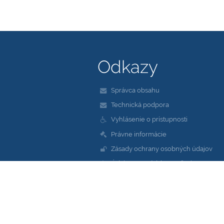
Odkazy
Správca obsahu
Technická podpora
Vyhlásenie o prístupnosti
Právne informácie
Zásady ochrany osobných údajov
Údaje o prevádzkovateľovi
Mapa stránok
O škole
Kontakt
Novinky