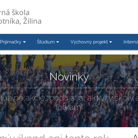
ná škola
tníka, Žilina
Prijímačky
Štúdium
Výchovný projekt
Interná
Novinky
tuálne akcie, podujatia, aktivity školy a
fotkami