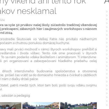
A
ný víkend ani tento rok
ákov nesklamal
2024
a sa vyše 50 prvákov našej školy zúčastnilo tradičnej víkendovej
ej prekvapení, zábavných hier i zaujímavých workshopov s názvom
end 2024.
rostredie Škutoviek vo Veľkej Fatre nás privítalo nádherným
počasím a chutnou ponukou domácej kuchyne.
avy mali prváci možnosť v rámci štyroch workshopov prehĺbiť si
resťanstva i života vôbec. Tento rok sme pracovali v štyroch
 To sa nám podarilo vďaka školiteľom i animátorom. Tí intenzívne
i pri organizovaní a zabezpečovaní hladkého priebehu celej
 dňoch intenzívneho budovania spoločenstva a otvorenej
e, prišiel čas vrátiť sa do domáceho hniezda a čvirikať o zážitkoch
rí nám z diaľky držali palce.
čitateľ, patríš medzi tých, ktorí tam boli, pošli svoju vďaku svojmu
i.
, salezián a pedagóg