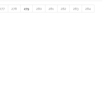
277
278
279
280
281
282
283
284