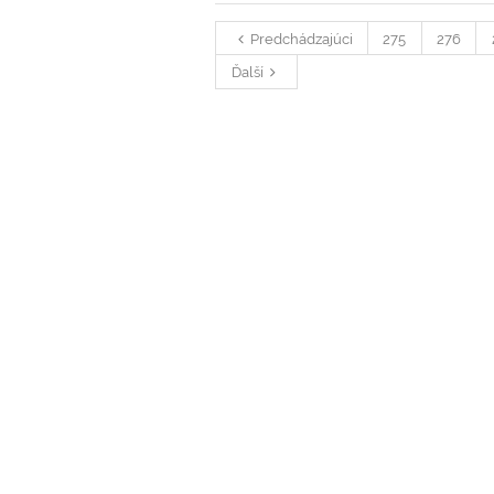
Predchádzajúci
275
276
Ďalší