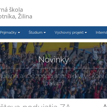
ná škola
tníka, Žilina
Prijímačky
Štúdium
Výchovný projekt
Interná
Novinky
tuálne akcie, podujatia, aktivity školy a
fotkami