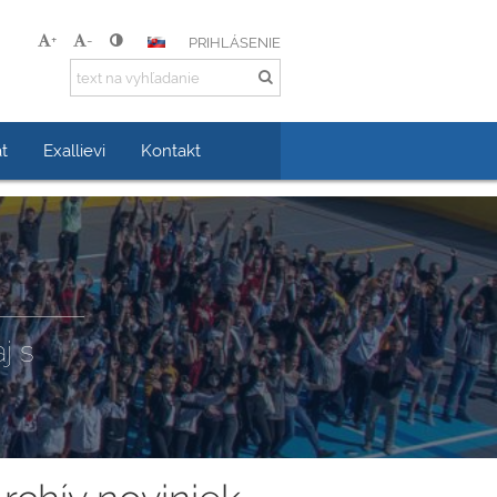
+
-
PRIHLÁSENIE
t
Exallievi
Kontakt
j s