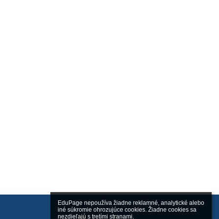
EduPage nepoužíva žiadne reklamné, analytické alebo 
iné súkromie ohrozujúce cookies. Žiadne cookies sa 
nezdieľajú s tretími stranami.
