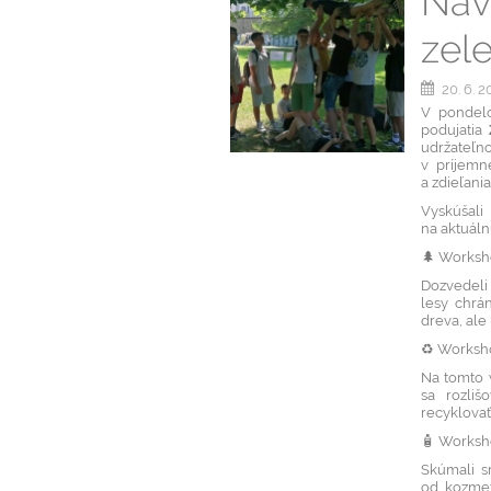
Náv
zele
20. 6. 
V pondel
podujatia
udržateľn
v príjemne
a zdieľani
Vyskúšal
na aktuál
🌲 Worksho
Dozvedeli 
lesy chrán
dreva, al
♻️ Worksho
Na tomto 
sa rozliš
recyklovať
🧴 Worksh
Skúmali s
od kozmeti