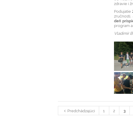
zdravie i ž
Podujatie
zručnosti,
deň prisp
program a 
Vladimír B
Predchádzajúci
1
2
3