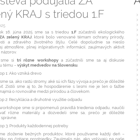
A
števa podujatia ZA
ný KRAJ s triedou 1.F
2025
ok 16. júna 2025 sme sa s triedou
1.F
zúčastnili ekologického
ZA zelený KRAJ
, ktoré bolo venované témam ochrany prírody,
osti a zdravého životného štýlu. Celé dopoludnie sa nieslo
j atmosfére, plnej inšpiratívnych informácií, zaujímavých aktivít
a názorov.
i sme si
tri rôzne workshopy
a zúčastnili sme sa aj diskusie
nu tému –
výskyt medveďov na Slovensku
.
p 1: Ako vzniká drevo
sme sa, ako rastú stromy, aké sú ich fázy vývoja a prečo je dôležité
iť. Zistili sme aj to, že hospodárenie s lesmi nie je len o ťažbe
e najmä o rovnováhe medzi prírodou a človekom.
p 2: Recyklácia a druhotné využitie odpadu
workshope sme si pripomenuli pravidlá triedenia odpadu, naučili
ovať rôzne materiály a dozvedeli sme sa, prečo je dôležité
 správne.
op 3: Produkty každodennej potreby
me zloženie bežných produktov, ktoré používame každý deň –
ky po čistiace prostriedky. Zaujímalo nás, ako vplývajú na naše