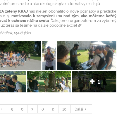
ivotné prostredie a aké ekologickejšie alternatívy existujú.
ZA zelený KRAJ
nás nielen obohatilo o nové poznatky a praktické
 ale aj
motivovalo k zamysleniu sa nad tým, ako môžeme každý
ievať k ochrane nášho sveta
. Ďakujeme organizátorom za výborný
už teraz sa tešíme na ďalšie podobné akcie! 🌿
ěhálek, vyučujúci
1
4
5
6
7
8
9
10
Ďalší