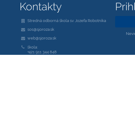
Kontakty
Prih
Stredná odborná škola sv. Jozefa Robotníka
sos@sjoroza.sk
Nevi
web@sjoroza.sk
škola:
+421 911 344 848
dielne, servis:
+421 948 007 519
Saleziánska 18, Žilina 010 01
01001 Žilina
Slovakia
kariera@sjoroza.sk
Adresy sú tvorené na tomto princípe:
meno.priezvisko@sjoroza.sk
00652512
2020639159
653007