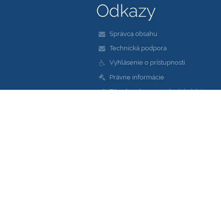
Odkazy
Správca obsahu
Technická podpora
Vyhlásenie o prístupnosti
Právne informácie
Zásady ochrany osobných údajov
Údaje o prevádzkovateľovi
Mapa stránok
O škole
Kontakt
Novinky