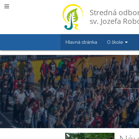
Stredná odbor
sv. Jozefa Robo
Hlavná stránka
O škole
Novinky
Ak