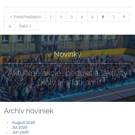
Predchádzajúci
1
2
3
4
5
6
7
8
9
Ďalší
Novinky
Aktuálne akcie, podujatia, aktivity
školy aj s fotkami
Archív noviniek
August 2026
Júl 2026
Jún 2026