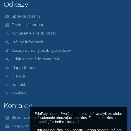
Odkazy
Správca obsahu
Technická podpora
Vyhlásenie o prístupnosti
Právne informácie
Zásady ochrany osobných údajov
Údaje o prevádzkovateľovi
Mapa stránok
O škole
Kontakt
Novinky
Kontakty
EduPage nepoužíva žiadne reklamné, analytické alebo 
Stredná odborná škola sv. Jozefa Robotníka
iné súkromie ohrozujúce cookies. Žiadne cookies sa 
nezdieľajú s tretími stranami.

sos@sjoroza.sk
EduPage používa iba 2 cookie – jedno nevyhnutné pre 