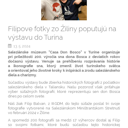
Filipove fotky zo Žiliny poputujú na
výstavu do Turína
13. 5. 2024
Salez
iánske múzeum "Casa Don Bosco" v Turíne organizuje
pri príležitosti 200. výročia sna dona Bosca z deviatich rokov
dočasnú výstavu. Venuje sa prehĺbeniu rozprávania histórie
a ikonografie sna, ktorý zmenil život turínskeho svätca
a orientoval jeho životné kroky k inšpirácii a zrodu saleziánskeho
diela a charizmy.
Súčasťou výstavy bude zbierka historických fotografií z počiatkov
saleziánskeho diela v Taliansku. Našu pozorosť však priťahuje
výber súťažných fotografií, ktoré reprezentujú sen don Bosca
dnes po celom svete.
Náš žiak Filip Balvan, z III.GDM, do tejto súťaže poslal tri svoje
fotografie vytvorené na Saleziánskom Miništrantskom Stretnutí
vo februári 2024 v Žiline.
A spomedzi 200 fotografií sa medzi 17 výhercov dostal aj Filip
so svojimi fotkami, ktoré budú súčasťou tejto historickej