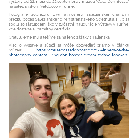
výstavy od 22. mája do 22.septembra v múzeu "Casa Don Bosco"
na saleziánskom Valdocco v Turíne.
Fotografie zobrazujú živú atmosféru salezianskej charizmy
prežitú počas Saleziánskeho Miništranstského Stretnutia. Filip sa
spolu so zástupcami školy zúčastní inaugurácie výstavy v Turíne,
kde dostane aj pamätný certifikát.
Gratulujeme mu a tešíme sa na jeho zážitky z Talianska.
Viac o výstave a súťaží sa môže dozvedieť priamo v článku
múzea:
https://museocasadonbosco.org/winners-of-the-
photogaphy-contest-living-don-boscos-dream-today/?lang=en