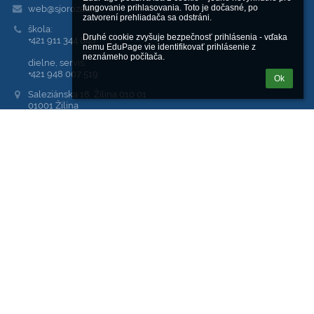
web@sjoroza.sk
fungovanie prihlasovania. Toto je dočasné, po 
zatvorení prehliadača sa odstráni.

škola:
Druhé cookie zvyšuje bezpečnosť prihlásenia - vďaka 
+421 911 344 848
nemu EduPage vie identifikovať prihlásenie z 
neznámeho počítača.
dielne, servis:
+421 948 007 519
Ok
Saleziánska 18, Žilina 010 01
01001 Žilina
Slovakia
kariera@sjoroza.sk
Adresy sú tvorené na tomto princípe:
meno.priezvisko@sjoroza.sk
00652512
2020639159
653007
SK30 3100 0000 0042 6002 6918
PrimaBanka
Prihlásenie