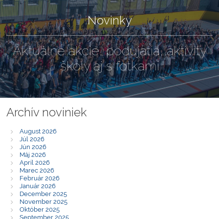
Novinky
Aktuálne akcie, podujatia, aktivity
školy aj s fotkami
Archív noviniek
August 2026
Júl 2026
Jún 2026
Máj 2026
Apríl 2026
Marec 2026
Február 2026
Január 2026
December 2025
November 2025
Október 2025
September 2025