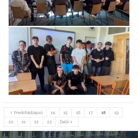
Predchádzajúci
14
15
16
17
18
19
20
21
22
23
Ďalší