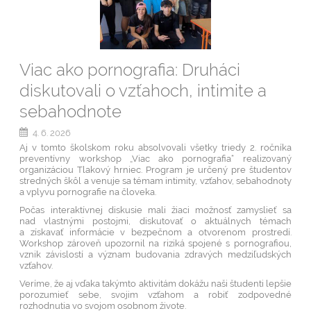
Viac ako pornografia: Druháci
diskutovali o vzťahoch, intimite a
sebahodnote
4. 6. 2026
Aj v tomto školskom roku absolvovali všetky triedy 2. ročníka
preventívny workshop „Viac ako pornografia“ realizovaný
organizáciou Tlakový hrniec. Program je určený pre študentov
stredných škôl a venuje sa témam intimity, vzťahov, sebahodnoty
a vplyvu pornografie na človeka.
Počas interaktívnej diskusie mali žiaci možnosť zamyslieť sa
nad vlastnými postojmi, diskutovať o aktuálnych témach
a získavať informácie v bezpečnom a otvorenom prostredí.
Workshop zároveň upozornil na riziká spojené s pornografiou,
vznik závislostí a význam budovania zdravých medziľudských
vzťahov.
Veríme, že aj vďaka takýmto aktivitám dokážu naši študenti lepšie
porozumieť sebe, svojim vzťahom a robiť zodpovedné
rozhodnutia vo svojom osobnom živote.