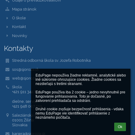
Údaje o prevádzkovateľovi
Mapa stránok
O škole
Kontakt
Novinky
Kontakty
Stredná odborná škola sv. Jozefa Robotníka
sos@sjoroza.sk
EduPage nepoužíva žiadne reklamné, analytické alebo 
web@sjoroza.sk
iné súkromie ohrozujúce cookies. Žiadne cookies sa 
nezdieľajú s tretími stranami.

škola:
+421 911 344 848
EduPage používa iba 2 cookie – jedno nevyhnutné pre 
fungovanie prihlasovania. Toto je dočasné, po 
zatvorení prehliadača sa odstráni.

dielne, servis:
+421 948 007 519
Druhé cookie zvyšuje bezpečnosť prihlásenia - vďaka 
nemu EduPage vie identifikovať prihlásenie z 
Saleziánska 18, Žilina 010 01
neznámeho počítača.
01001 Žilina
Slovakia
Ok
kariera@sjoroza.sk