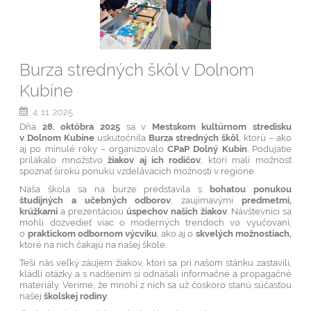
Burza stredných škôl v Dolnom
Kubíne
4. 11. 2025
Dňa
28. októbra 2025
sa v
Mestskom kultúrnom stredisku
v Dolnom Kubíne
uskutočnila
Burza stredných škôl
, ktorú – ako
aj po minulé roky – organizovalo
CPaP Dolný Kubín
. Podujatie
prilákalo množstvo
žiakov aj ich rodičov
, ktorí mali možnosť
spoznať širokú ponuku vzdelávacích možností v regióne.
Naša škola sa na burze predstavila s
bohatou ponukou
študijných a učebných odborov
, zaujímavými
predmetmi,
krúžkami
a prezentáciou
úspechov našich žiakov
. Návštevníci sa
mohli dozvedieť viac o moderných trendoch vo vyučovaní,
o
praktickom odbornom výcviku
, ako aj o
skvelých možnostiach,
ktoré na nich čakajú na našej škole.
Teší nás veľký záujem žiakov, ktorí sa pri našom stánku zastavili,
kládli otázky a s nadšením si odnášali informačné a propagačné
materiály. Veríme, že mnohí z nich sa už čoskoro stanú súčasťou
našej
školskej rodiny
.