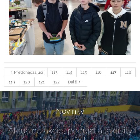
Predchádzajúci
113
114
115
116
117
118
119
120
121
122
Ďalší
Novinky
Aktuálne akcie, podujatia, aktivity