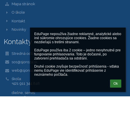
Mapa stránok
O škole
Kontakt
Novinky
EduPage nepoužíva žiadne reklamné, analytické alebo 
iné súkromie ohrozujúce cookies. Žiadne cookies sa 
Kontakty
nezdieľajú s tretími stranami.

EduPage používa iba 2 cookie – jedno nevyhnutné pre 
Stredná odborná škola sv. Jozefa Robotníka
fungovanie prihlasovania. Toto je dočasné, po 
zatvorení prehliadača sa odstráni.

sos@sjoroza.sk
Druhé cookie zvyšuje bezpečnosť prihlásenia - vďaka 
web@sjoroza.sk
nemu EduPage vie identifikovať prihlásenie z 
neznámeho počítača.
škola:
+421 911 344 848
Ok
dielne, servis:
+421 948 007 519
Saleziánska 18, Žilina 010 01
01001 Žilina
Slovakia
kariera@sjoroza.sk