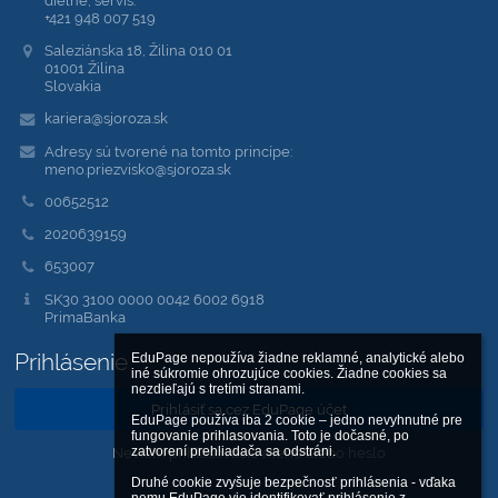
+421 948 007 519
Saleziánska 18, Žilina 010 01
01001 Žilina
Slovakia
kariera@sjoroza.sk
Adresy sú tvorené na tomto princípe:
meno.priezvisko@sjoroza.sk
00652512
2020639159
653007
SK30 3100 0000 0042 6002 6918
PrimaBanka
Prihlásenie
EduPage nepoužíva žiadne reklamné, analytické alebo 
iné súkromie ohrozujúce cookies. Žiadne cookies sa 
nezdieľajú s tretími stranami.

Prihlásiť sa cez EduPage účet
EduPage používa iba 2 cookie – jedno nevyhnutné pre 
fungovanie prihlasovania. Toto je dočasné, po 
Neviem prihlasovacie meno alebo heslo
zatvorení prehliadača sa odstráni.

Druhé cookie zvyšuje bezpečnosť prihlásenia - vďaka 