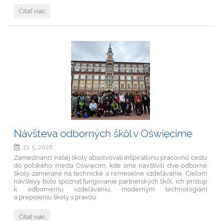
Erasmus+
Čítať viac
mobilita
v
Saint-
Geniez
d’Olt:
remeslo,
spolupráca
a
nezabudnuteľná
skúsenosť:
Návšteva odborných škôl v Oświęcime
21. 5. 2026
Zamestnanci našej školy absolvovali inšpiratívnu pracovnú cestu
do poľského mesta Oświęcim, kde sme navštívili dve odborné
školy zamerané na technické a remeselné vzdelávanie. Cieľom
návštevy bolo spoznať fungovanie partnerských škôl, ich prístup
k odbornému vzdelávaniu, moderným technológiám
a prepojeniu školy s praxou.
Návšteva
Čítať viac