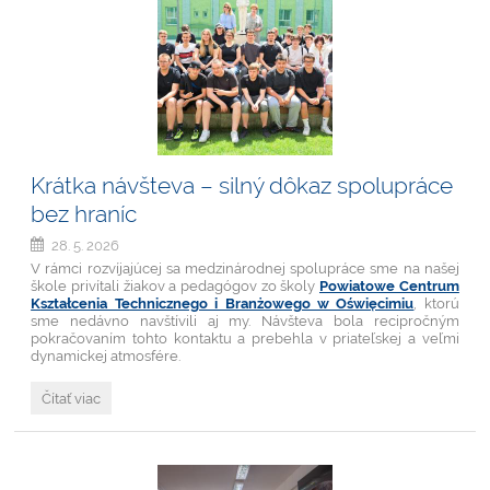
teambuilding
I.F.
triedy:
Krátka návšteva – silný dôkaz spolupráce
bez hraníc
28. 5. 2026
V rámci rozvíjajúcej sa medzinárodnej spolupráce sme na našej
škole privítali žiakov a pedagógov zo školy
Powiatowe Centrum
Kształcenia Technicznego i Branżowego w Oświęcimiu
, ktorú
sme nedávno navštívili aj my. Návšteva bola recipročným
pokračovaním tohto kontaktu a prebehla v priateľskej a veľmi
dynamickej atmosfére.
Krátka
Čítať viac
návšteva
–
silný
dôkaz
spolupráce