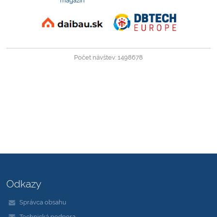
Počet návštev: 1498678
Odkazy
Správca obsahu
Technická podpora