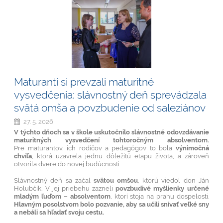
bez
hraníc:
Maturanti si prevzali maturitné
vysvedčenia: slávnostný deň sprevádzala
svätá omša a povzbudenie od saleziánov
27. 5. 2026
V týchto dňoch sa v škole uskutočnilo slávnostné odovzdávanie
maturitných vysvedčení tohtoročným absolventom.
Pre maturantov, ich rodičov a pedagógov to bola
výnimočná
chvíľa
, ktorá uzavrela jednu dôležitú etapu života, a zároveň
otvorila dvere do novej budúcnosti.
Slávnostný deň sa začal
svätou omšou
, ktorú viedol don
Ján
Holubčík
. V jej priebehu zazneli
povzbudivé myšlienky určené
mladým ľuďom – absolventom
, ktorí stoja na prahu dospelosti.
Hlavným posolstvom bolo pozvanie, aby sa učili snívať veľké sny
a nebáli sa hľadať svoju cestu.