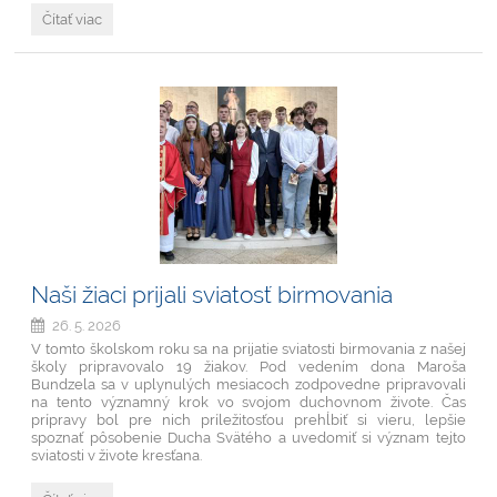
Maturanti
Čítať viac
si
prevzali
maturitné
vysvedčenia:
slávnostný
deň
sprevádzala
svätá
omša
a
povzbudenie
od
saleziánov:
Naši žiaci prijali sviatosť birmovania
26. 5. 2026
V tomto školskom roku sa na prijatie sviatosti birmovania z našej
školy pripravovalo 19 žiakov. Pod vedením dona Maroša
Bundzela sa v uplynulých mesiacoch zodpovedne pripravovali
na tento významný krok vo svojom duchovnom živote. Čas
prípravy bol pre nich príležitosťou prehĺbiť si vieru, lepšie
spoznať pôsobenie Ducha Svätého a uvedomiť si význam tejto
sviatosti v živote kresťana.