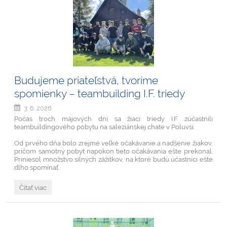
Budujeme priateľstvá, tvoríme
spomienky – teambuilding I.F. triedy
3. 6. 2026
Počas troch májových dní sa žiaci triedy I.F zúčastnili
teambuildingového pobytu na saleziánskej chate v Poluvsí.
Od prvého dňa bolo zrejmé veľké očakávanie a nadšenie žiakov,
pričom samotný pobyt napokon tieto očakávania ešte prekonal.
Priniesol množstvo silných zážitkov, na ktoré budú účastníci ešte
dlho spomínať.
Budujeme
Čítať viac
priateľstvá,
tvoríme
spomienky
–