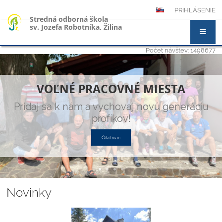
PRIHLÁSENIE
Stredná odborná škola
sv. Jozefa Robotníka, Žilina
Počet návštev: 1498677
Hlavná
stránka
VOĽNÉ PRACOVNÉ MIESTA
Pridaj sa k nám a vychovaj novú generáciu
profíkov!
Čítať viac
Novinky