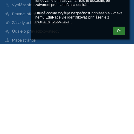
fungovanie prihlasovania. Toto je dočasné, po 
Vyhlásenie o prístupnosti
zatvorení prehliadača sa odstráni.

Druhé cookie zvyšuje bezpečnosť prihlásenia - vďaka 
Právne informácie
nemu EduPage vie identifikovať prihlásenie z 
neznámeho počítača.
Zásady ochrany osobných údajov
Ok
Údaje o prevádzkovateľovi
Mapa stránok
O škole
Kontakt
Novinky
Kontakty
Stredná odborná škola sv. Jozefa Robotníka
sos@sjoroza.sk
web@sjoroza.sk
škola:
+421 911 344 848
dielne, servis: