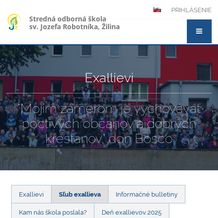
PRIHLÁSENIE
Stredná odborná škola
sv. Jozefa Robotníka, Žilina
Exallievi
"Mojím zámerom je vychovávať
poctivých občanov a dobrých
kresťanov." don Bosco
Exallievi
Sľub exallieva
Informačné bulletiny
Kam nás škola poslala?
Deň exallievov 2025