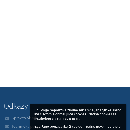
Odkazy
EduPage nepoužíva žiadne reklamné, analytické alebo 
iné súkromie ohrozujúce cookies. Žiadne cookies sa 
Správca obsahu
nezdieľajú s tretími stranami.

Technická podpora
EduPage používa iba 2 cookie – jedno nevyhnutné pre 