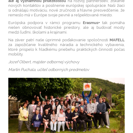
ale aj významnou príležitosťou
na rozvoj partnerstiev, získanie
nových kontaktov a posilnenie európskej spolupráce. Naši žiaci
si odnášajú motiváciu, nové zručnosti a hlavne presvedčenie, že
remeslo má v Európe svoje pevné a rešpektované miesto.
Európska podpora v rámci programu
Erasmus+
tak pomáha
nielen obnovovať historické priestory, ale aj budovať mosty
medzi ľuďmi, školami a krajinami.
Na záver patrí naše úprimné poďakovanie spoločnosti
MAFELL
za zapožičanie kvalitného náradia a technického vybavenia,
ktoré prispelo k hladkému priebehu praktických činností počas
mobility.
Jozef Olbert, majster odbornej výchovy
Martin Puchala, učiteľ odborných predmetov