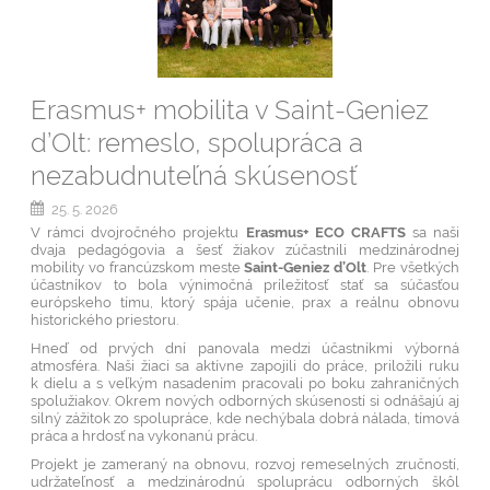
Erasmus+ mobilita v Saint-Geniez
d’Olt: remeslo, spolupráca a
nezabudnuteľná skúsenosť
25. 5. 2026
V rámci dvojročného projektu
Erasmus+ ECO CRAFTS
sa naši
dvaja pedagógovia a šesť žiakov zúčastnili medzinárodnej
mobility vo francúzskom meste
Saint-Geniez d’Olt
. Pre všetkých
účastníkov to bola výnimočná príležitosť stať sa súčasťou
európskeho tímu, ktorý spája učenie, prax a reálnu obnovu
historického priestoru.
Hneď od prvých dní panovala medzi účastníkmi výborná
atmosféra. Naši žiaci sa aktívne zapojili do práce, priložili ruku
k dielu a s veľkým nasadením pracovali po boku zahraničných
spolužiakov. Okrem nových odborných skúseností si odnášajú aj
silný zážitok zo spolupráce, kde nechýbala dobrá nálada, tímová
práca a hrdosť na vykonanú prácu.
Projekt je zameraný na obnovu, rozvoj remeselných zručností,
udržateľnosť a medzinárodnú spoluprácu odborných škôl