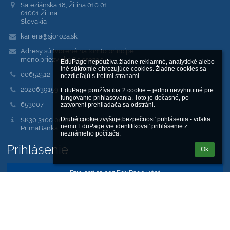
Saleziánska 18, Žilina 010 01
01001 Žilina
Slovakia
kariera@sjoroza.sk
Adresy sú tvorené na tomto princípe:
meno.priezvisko@sjoroza.sk
EduPage nepoužíva žiadne reklamné, analytické alebo 
iné súkromie ohrozujúce cookies. Žiadne cookies sa 
00652512
nezdieľajú s tretími stranami.

2020639159
EduPage používa iba 2 cookie – jedno nevyhnutné pre 
fungovanie prihlasovania. Toto je dočasné, po 
653007
zatvorení prehliadača sa odstráni.

SK30 3100 0000 0042 6002 6918
Druhé cookie zvyšuje bezpečnosť prihlásenia - vďaka 
nemu EduPage vie identifikovať prihlásenie z 
PrimaBanka
neznámeho počítača.
Prihlásenie
Ok
Prihlásiť sa cez EduPage účet
Neviem prihlasovacie meno alebo heslo