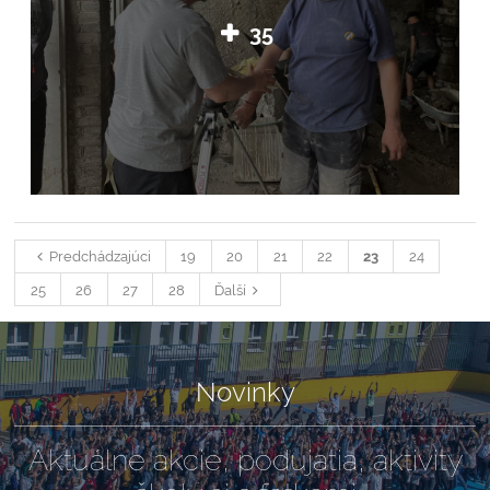
35
Predchádzajúci
19
20
21
22
23
24
25
26
27
28
Ďalší
Novinky
Aktuálne akcie, podujatia, aktivity