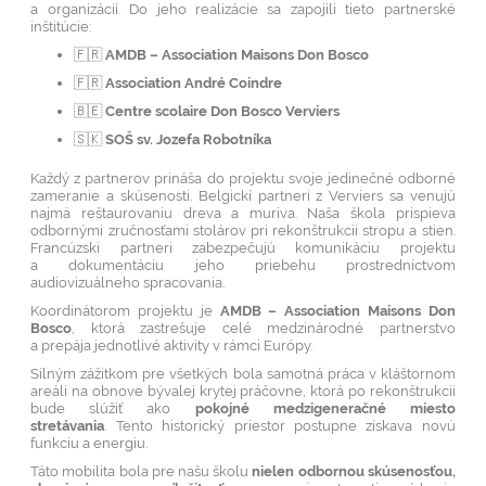
a organizácií. Do jeho realizácie sa zapojili tieto partnerské
inštitúcie:
🇫🇷
AMDB – Association Maisons Don Bosco
🇫🇷
Association André Coindre
🇧🇪
Centre scolaire Don Bosco Verviers
🇸🇰
SOŠ sv. Jozefa Robotníka
Každý z partnerov prináša do projektu svoje jedinečné odborné
zameranie a skúsenosti. Belgickí partneri z Verviers sa venujú
najmä reštaurovaniu dreva a muriva. Naša škola prispieva
odbornými zručnosťami stolárov pri rekonštrukcii stropu a stien.
Francúzski partneri zabezpečujú komunikáciu projektu
a dokumentáciu jeho priebehu prostredníctvom
audiovizuálneho spracovania.
Koordinátorom projektu je
AMDB – Association Maisons Don
Bosco
, ktorá zastrešuje celé medzinárodné partnerstvo
a prepája jednotlivé aktivity v rámci Európy.
Silným zážitkom pre všetkých bola samotná práca v kláštornom
areáli na obnove bývalej krytej práčovne, ktorá po rekonštrukcii
bude slúžiť ako
pokojné medzigeneračné miesto
stretávania
. Tento historický priestor postupne získava novú
funkciu a energiu.
Táto mobilita bola pre našu školu
nielen odbornou skúsenosťou,