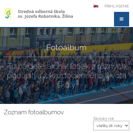
PRIHLÁSENIE
Stredná odborná škola
sv. Jozefa Robotníka, Žilina
Fotoalbum
Tu nájdete archív fotiek z rôznych
podujatí a z každodenného života
školy.
Zoznam fotoalbumov
Školský rok: