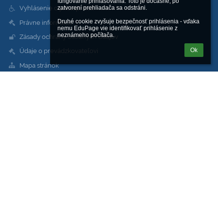
fungovanie prihlasovania. Toto je dočasné, po 
Vyhlásenie o prístupnosti
zatvorení prehliadača sa odstráni.

Druhé cookie zvyšuje bezpečnosť prihlásenia - vďaka 
Právne informácie
nemu EduPage vie identifikovať prihlásenie z 
neznámeho počítača.
Zásady ochrany osobných údajov
Ok
Údaje o prevádzkovateľovi
Mapa stránok
O škole
Kontakt
Novinky
Kontakty
Stredná odborná škola sv. Jozefa Robotníka
sos@sjoroza.sk
web@sjoroza.sk
škola:
+421 911 344 848
dielne, servis: