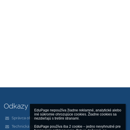
Odkazy
EduPage nepoužíva žiadne reklamné, analytické alebo 
iné súkromie ohrozujúce cookies. Žiadne cookies sa 
Správca obsahu
nezdieľajú s tretími stranami.

Technická podpora
EduPage používa iba 2 cookie – jedno nevyhnutné pre 