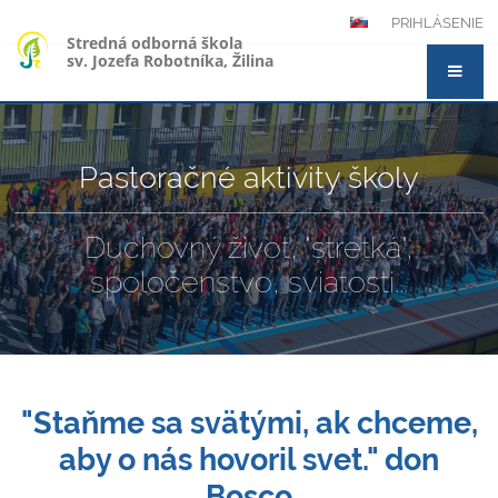
PRIHLÁSENIE
Stredná odborná škola
sv. Jozefa Robotníka, Žilina
Pastoračné aktivity školy
Duchovný život, "stretká",
spoločenstvo, sviatosti...
"Staňme sa svätými, ak chceme,
aby o nás hovoril svet." don
Bosco