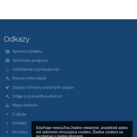
Odkazy
Správca obsahu
Technická podpora
Vyhlásenie o prístupnosti
Právne informácie
Zásady ochrany osobných údajov
Údaje o prevádzkovateľovi
Mapa stránok
O škole
Kontakt
EduPage nepoužíva žiadne reklamné, analytické alebo 
Novinky
iné súkromie ohrozujúce cookies. Žiadne cookies sa 
nezdieľajú s tretími stranami.
