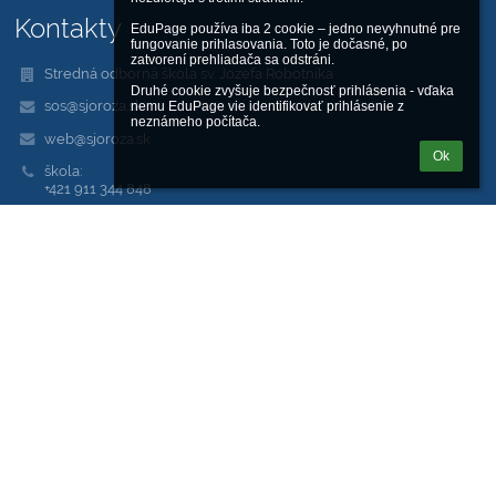
Kontakty
EduPage používa iba 2 cookie – jedno nevyhnutné pre 
fungovanie prihlasovania. Toto je dočasné, po 
zatvorení prehliadača sa odstráni.

Stredná odborná škola sv. Jozefa Robotníka
Druhé cookie zvyšuje bezpečnosť prihlásenia - vďaka 
sos@sjoroza.sk
nemu EduPage vie identifikovať prihlásenie z 
neznámeho počítača.
web@sjoroza.sk
Ok
škola:
+421 911 344 848
dielne, servis:
+421 948 007 519
Saleziánska 18, Žilina 010 01
01001 Žilina
Slovakia
kariera@sjoroza.sk
Adresy sú tvorené na tomto princípe:
meno.priezvisko@sjoroza.sk
00652512
2020639159
653007