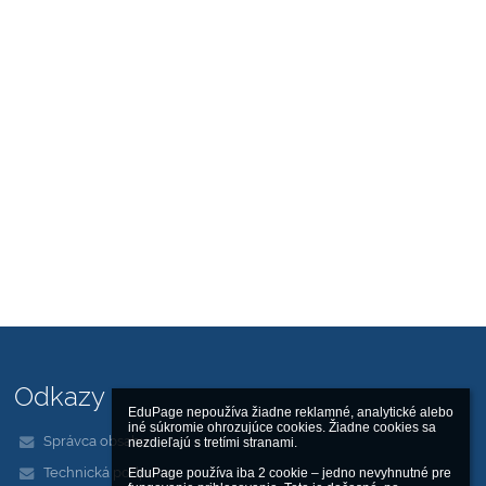
Odkazy
EduPage nepoužíva žiadne reklamné, analytické alebo 
iné súkromie ohrozujúce cookies. Žiadne cookies sa 
Správca obsahu
nezdieľajú s tretími stranami.

Technická podpora
EduPage používa iba 2 cookie – jedno nevyhnutné pre 