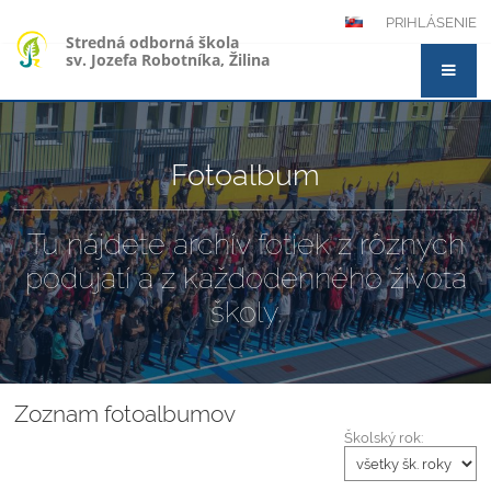
PRIHLÁSENIE
Stredná odborná škola
sv. Jozefa Robotníka, Žilina
Fotoalbum
Tu nájdete archív fotiek z rôznych
podujatí a z každodenného života
školy.
Zoznam fotoalbumov
Školský rok: