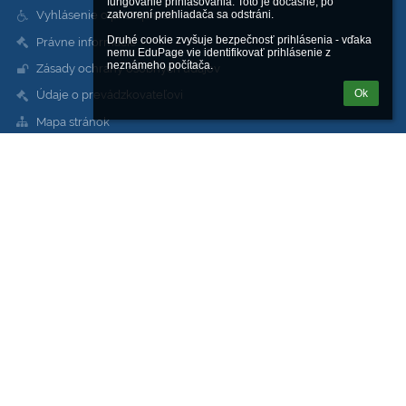
fungovanie prihlasovania. Toto je dočasné, po 
Vyhlásenie o prístupnosti
zatvorení prehliadača sa odstráni.

Druhé cookie zvyšuje bezpečnosť prihlásenia - vďaka 
Právne informácie
nemu EduPage vie identifikovať prihlásenie z 
neznámeho počítača.
Zásady ochrany osobných údajov
Ok
Údaje o prevádzkovateľovi
Mapa stránok
O škole
Kontakt
Novinky
Kontakty
Stredná odborná škola sv. Jozefa Robotníka
sos@sjoroza.sk
web@sjoroza.sk
škola:
+421 911 344 848
dielne, servis: